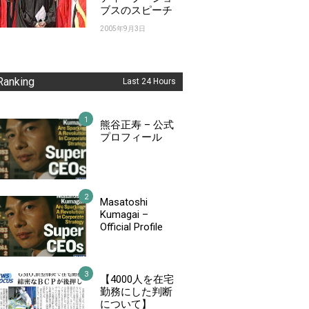
ブスのスピーチ
2005年9月3日
Ranking
Last 24 Hours
熊谷正寿 – 公式
プロフィール
Masatoshi
Kumagai –
Official Profile
【4000人を在宅
勤務にした判断
について】