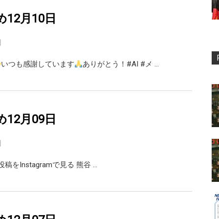
め12月10日
日
いつも感謝しています
ありがとう！#AI #メ …
め12月09日
日
の投稿をInstagramで見る 熊谷 …