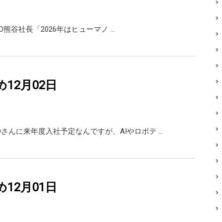
X GMO熊谷社長「2026年はヒューマノ …
め12月02日
Oさんに来年度入社予定なんですが、AIやロボテ …
め12月01日