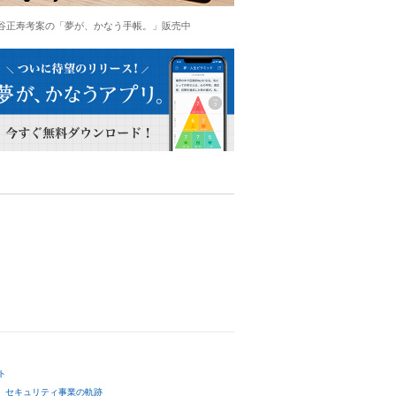
谷正寿考案の「夢が、かなう手帳。」販売中
ト
セキュリティ事業の軌跡