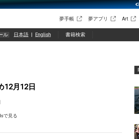
夢手帳
夢アプリ
Art
ール
日本語
|
English
書籍検索
め12月12日
日
eadsで見る