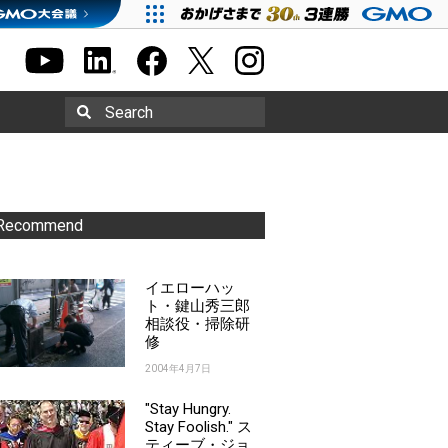
Search
Recommend
イエローハッ
ト・鍵山秀三郎
相談役・掃除研
修
2004年4月7日
"Stay Hungry.
Stay Foolish." ス
ティーブ・ジョ