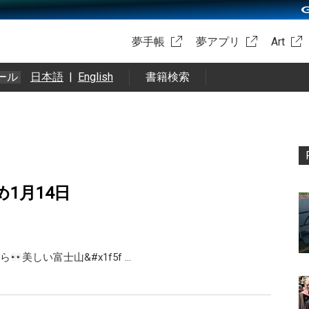
夢手帳
夢アプリ
Art
ール
日本語
|
English
書籍検索
め1月14日
ら
美しい富士山&#x1f5f …