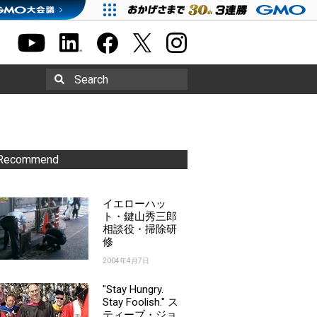
Search
Recommend
イエローハッ
ト・鍵山秀三郎
相談役・掃除研
修
2004年4月7日
"Stay Hungry.
Stay Foolish." ス
ティーブ・ジョ