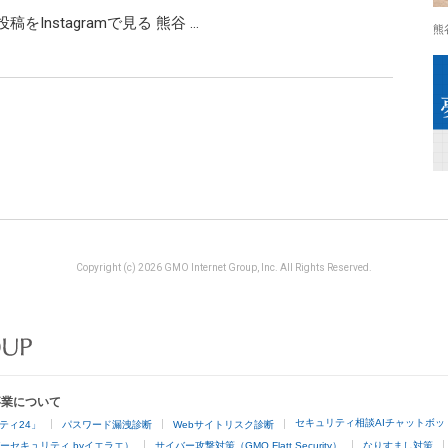
の投稿をInstagramで見る 熊谷 …
熊
Copyright (c) 2026 GMO Internet Group, Inc. All Rights Reserved.
事業について
セキュリティ相談AIチャットボッ
ティ24」
パスワード漏洩診断
Webサイトリスク診断
ーセキュリティ byイエラエ）
サイバー攻撃対策（GMO Flatt Security）
なりすまし対策