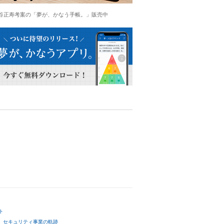
谷正寿考案の「夢が、かなう手帳。」販売中
ト
セキュリティ事業の軌跡