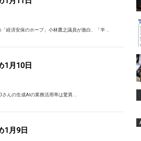
め1月11日
の「経済安保のホープ」小林鷹之議員が激白、「半 …
め1月10日
X GMOさんの生成AIの業務活用率は驚異 …
め1月9日