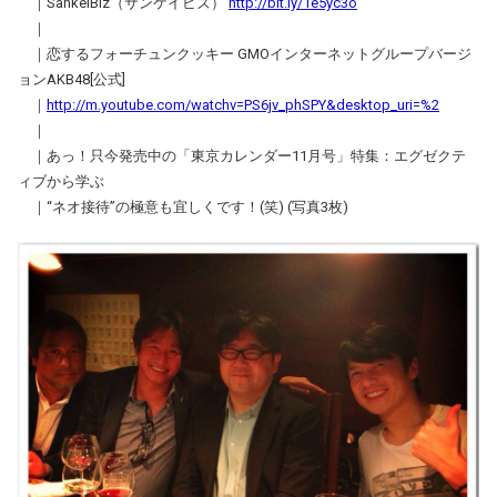
｜SankeiBiz（サンケイビズ）
http://bit.ly/1e5yc3o
｜
｜恋するフォーチュンクッキー GMOインターネットグループバージ
ョンAKB48[公式]
｜
http://m.youtube.com/watchv=PS6jv_phSPY&desktop_uri=%2
｜
｜あっ！只今発売中の「東京カレンダー11月号」特集：エグゼクテ
ィブから学ぶ
｜“ネオ接待”の極意も宜しくです！(笑) (写真3枚)