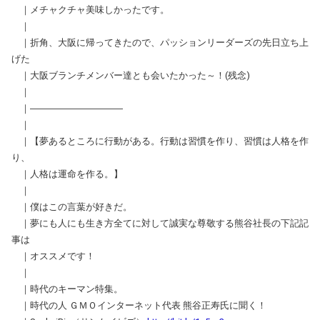
｜メチャクチャ美味しかったです。
｜
｜折角、大阪に帰ってきたので、パッションリーダーズの先日立ち上
げた
｜大阪ブランチメンバー達とも会いたかった～！(残念)
｜
｜――――――――――
｜
｜【夢あるところに行動がある。行動は習慣を作り、習慣は人格を作
り、
｜人格は運命を作る。】
｜
｜僕はこの言葉が好きだ。
｜夢にも人にも生き方全てに対して誠実な尊敬する熊谷社長の下記記
事は
｜オススメです！
｜
｜時代のキーマン特集。
｜時代の人 ＧＭＯインターネット代表 熊谷正寿氏に聞く！