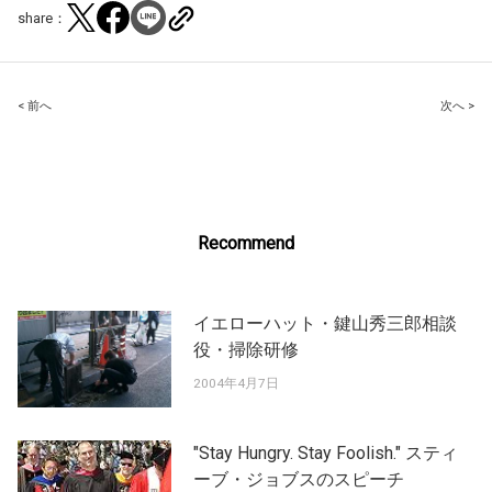
share：
Post
< 前へ
次へ >
navigation
Recommend
イエローハット・鍵山秀三郎相談
役・掃除研修
2004年4月7日
"Stay Hungry. Stay Foolish." スティ
ーブ・ジョブスのスピーチ