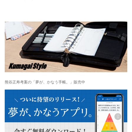
熊谷正寿考案の「夢が、かなう手帳。」販売中