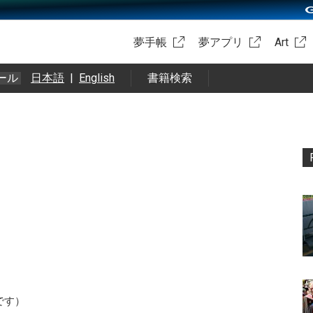
夢手帳
夢アプリ
Art
ール
日本語
|
English
書籍検索
です）