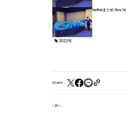
twitterまとめ Nov.16
2022年
share：
< 前へ
Post
navigation