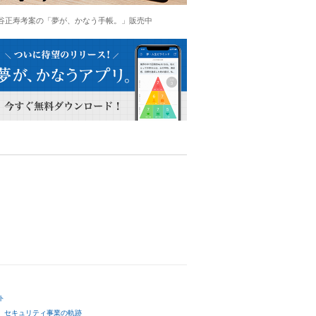
谷正寿考案の「夢が、かなう手帳。」販売中
ト
セキュリティ事業の軌跡