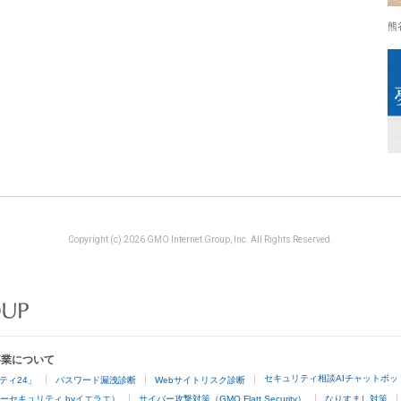
熊
Copyright (c) 2026 GMO Internet Group, Inc. All Rights Reserved.
事業について
セキュリティ相談AIチャットボッ
ティ24」
パスワード漏洩診断
Webサイトリスク診断
ーセキュリティ byイエラエ）
サイバー攻撃対策（GMO Flatt Security）
なりすまし対策