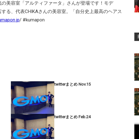
流の美容室「アルティファータ」さんが登場です！モデ
する、代表CHIKAさんの美容室。「自分史上最高のヘアス
kumapon.jp
/ #kumapon
twitterまとめ Nov.15
twitterまとめ Feb.24