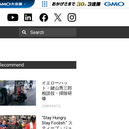
Search
Recommend
イエローハッ
ト・鍵山秀三郎
相談役・掃除研
修
2004年4月7日
"Stay Hungry.
Stay Foolish." ス
ティーブ・ジョ