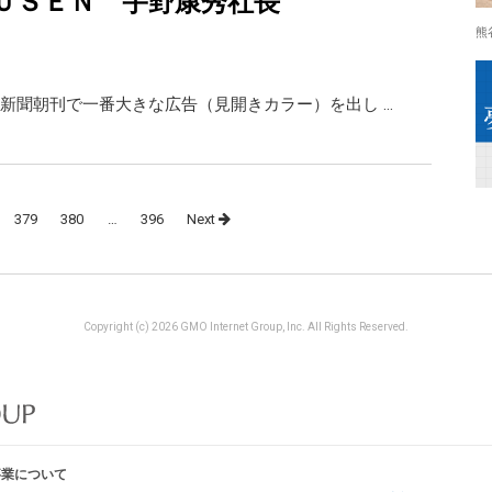
ＵＳＥＮ 宇野康秀社長
熊
新聞朝刊で一番大きな広告（見開きカラー）を出し …
379
380
…
396
Next
Copyright (c) 2026 GMO Internet Group, Inc. All Rights Reserved.
事業について