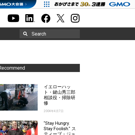
Search
Recommend
イエローハッ
ト・鍵山秀三郎
相談役・掃除研
修
2004年4月7日
"Stay Hungry.
Stay Foolish." ス
ティーブ・ジョ