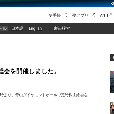
夢手帳
夢アプリ
Art
ール
日本語
|
English
書籍検索
総会を開催しました。
時より、青山ダイヤモンドホールで定時株主総会を …