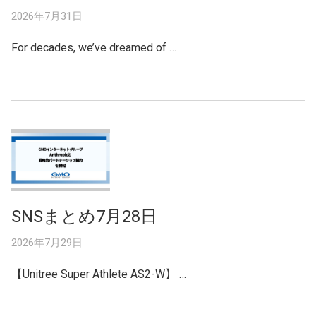
2026年7月31日
For decades, we’ve dreamed of …
SNSまとめ7月28日
2026年7月29日
【Unitree Super Athlete AS2-W】 …