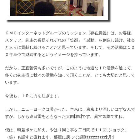
ＧＭＯインターネットグループのミッション（存在意義）は、お客様、
スタッフ、株主の皆様それぞれの「笑顔」「感動」を創造し続け、社会
と人々に貢献し続けることだと思っています。そして、その活動は１０
０年単位で継続するというイメージを持っています。
だから、正直苦労も多いですが、このように地道なＩＲ活動を通じて、
多くの株主様に我々の活動を知って頂くことが、とても大切だと思って
います。
今後も、ＩＲに力を注ぎます。
しかし、ニューヨークは暑かった。本来は、東京より涼しいはずなんで
すが。しかも連日雷をともなった大雨[:雨:]です。異常気象ですね。
僕は、時差ボケに加え、やはり同じ事を二日間で１１回[:ショック:]
（笑）も話すと疲れます。部屋に戻って爆睡zzzzzzzzz[:月:]