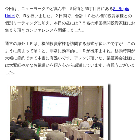
今回は、ニューヨークのど真ん中、5番街と55丁目角にある
St. Regis
Hotel
で、IRを行いました。２日間で、合計１０社の機関投資家様との
個別ミーティングに加え、本日の昼には７５名の米国機関投資家様にお
集まり頂きカンファレンスを開催しました。
通常の海外ＩＲは、機関投資家様を訪問する形式が多いのですが、この
ように集まって頂くと、非常に効率的にＩＲが出来ますね。移動時間が
大幅に節約できて本当に有難いです。アレンジ頂いた、某証券会社様に
は大変細やかなお気遣いを頂き心から感謝しています。有難うございま
した。