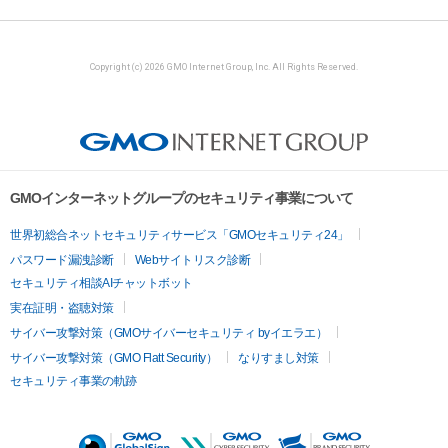
Copyright (c) 2026 GMO Internet Group, Inc. All Rights Reserved.
GMOインターネットグループのセキュリティ事業について
世界初総合ネットセキュリティサービス「GMOセキュリティ24」
パスワード漏洩診断
Webサイトリスク診断
セキュリティ相談AIチャットボット
実在証明・盗聴対策
サイバー攻撃対策（GMOサイバーセキュリティ byイエラエ）
サイバー攻撃対策（GMO Flatt Security）
なりすまし対策
セキュリティ事業の軌跡