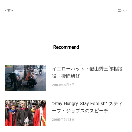
Post
< 前へ
次へ >
navigation
Recommend
イエローハット・鍵山秀三郎相談
役・掃除研修
2004年4月7日
"Stay Hungry. Stay Foolish." スティ
ーブ・ジョブスのスピーチ
2005年9月3日