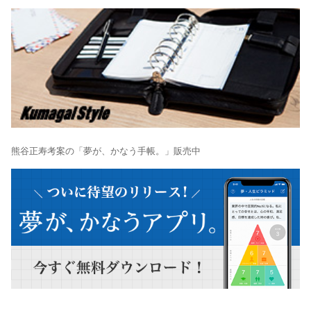
熊谷正寿考案の「夢が、かなう手帳。」販売中