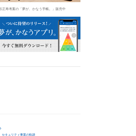
谷正寿考案の「夢が、かなう手帳。」販売中
ト
セキュリティ事業の軌跡