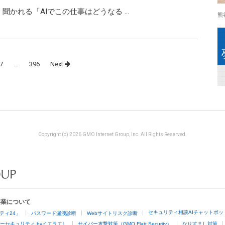
X 良く聞かれる「AIでこの仕事はどうなる …
熊
7
…
396
Next
Copyright (c) 2026 GMO Internet Group, Inc. All Rights Reserved.
事業について
セキュリティ相談AIチャットボッ
ティ24」
パスワード漏洩診断
Webサイトリスク診断
ーセキュリティ byイエラエ）
サイバー攻撃対策（GMO Flatt Security）
なりすまし対策