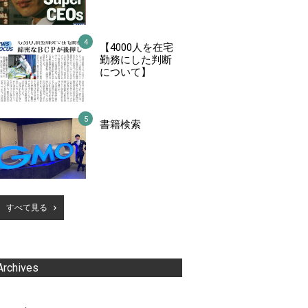
【4000人を在宅
勤務にした判断
について】
書籍検索
すべて見る
Archives