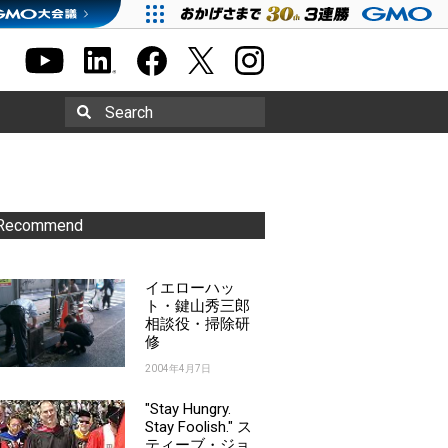
Search
Recommend
イエローハッ
ト・鍵山秀三郎
相談役・掃除研
修
2004年4月7日
"Stay Hungry.
Stay Foolish." ス
ティーブ・ジョ