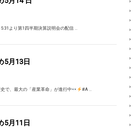
め5月14 日
)15:31より第1四半期決算説明会の配信 …
め5月13日
の歴史で、最大の「産業革命」が進行中
#A …
め5月11日