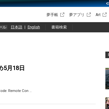
夢手帳
夢アプリ
Art
ール
日本語
|
English
書籍検索
め5月18日
Code: Remote Con …