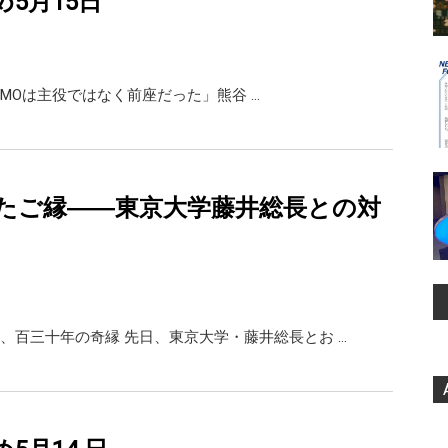
め5月15日
X 「GMOは主役ではなく前座だった」熊谷 …
たご縁――東京大学藤井総長との対
、百三十年の奇縁 先日、東京大学・藤井総長とお …