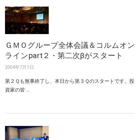
ＧＭＯグループ全体会議＆コルムオン
ラインpart２・第二次βがスタート
2004年7月1日
第２Ｑも無事終了し、本日から第３Ｑのスタートです。投
資家の皆 …