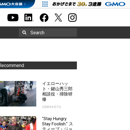
Search
Recommend
イエローハッ
ト・鍵山秀三郎
相談役・掃除研
修
2004年4月7日
"Stay Hungry.
Stay Foolish." ス
ティーブ・ジョ