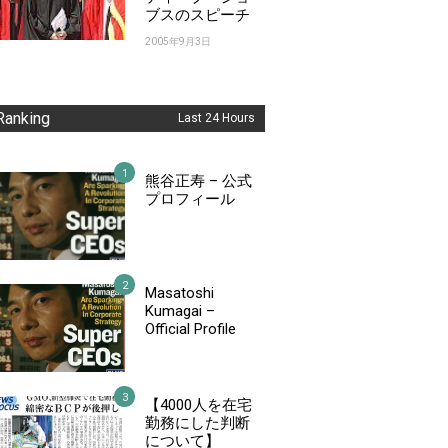
ブスのスピーチ
2005年9月3日
Ranking
Last 24 Hours
熊谷正寿 – 公式
プロフィール
Masatoshi
Kumagai –
Official Profile
【4000人を在宅
勤務にした判断
について】