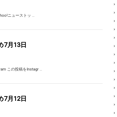
Yahoo!ニューストッ …
め7月13日
agram この投稿をInstagr …
め7月12日