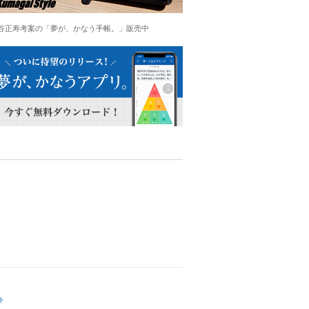
谷正寿考案の「夢が、かなう手帳。」販売中
ト