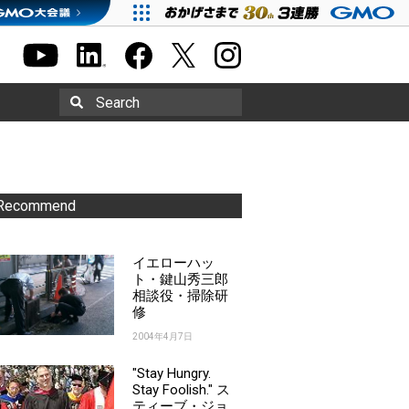
Search
Recommend
イエローハッ
ト・鍵山秀三郎
相談役・掃除研
修
2004年4月7日
"Stay Hungry.
Stay Foolish." ス
ティーブ・ジョ