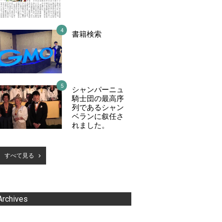
書籍検索
シャンパーニュ
騎士団の最高序
列であるシャン
ベランに叙任さ
れました。
すべて見る
Archives