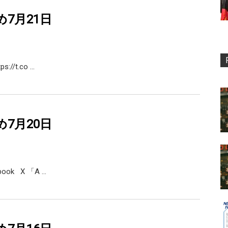
め7月21日
s://t.co …
め7月20日
ebook X 「A …