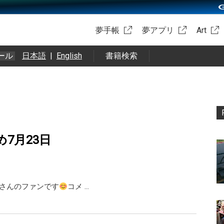
夢手帳
夢アプリ
Art
ール
日本語
|
English
書籍検索
め7月23日
X 橘さんのファンです
コメ …