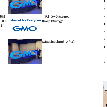
員食
【IR】GMO Internet
ラス｣
Group Strategy
kま
twitter,facebook まとめ