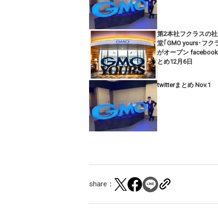
第2本社フクラスの社
堂｢GMO yours･フク
がオープン faceboo
とめ12月6日
twitterまとめ Nov.1
share：