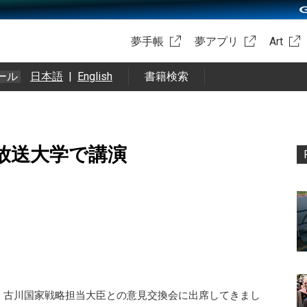
夢手帳
夢アプリ
Art
ール
日本語
|
English
書籍検索
放送大学で講演
、古川国家戦略担当大臣との意見交換会に出席してきまし