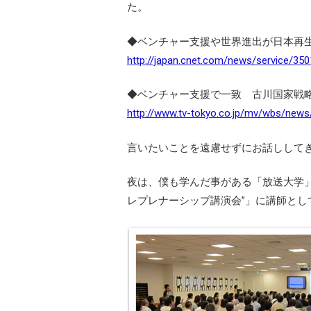
た。
◆ベンチャー支援や世界進出が日本再生
http://japan.cnet.com/news/service/35
◆ベンチャー支援で一致 古川国家戦略
http://www.tv-tokyo.co.jp/mv/wbs/new
言いたいことを遠慮せずにお話しして
夜は、僕も学んだ事がある「放送大学
レプレナーシップ講演会”」に講師として