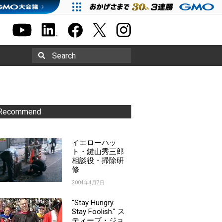
Search
Recommend
イエローハッ
ト・鍵山秀三郎
相談役・掃除研
修
2004年4月7日
"Stay Hungry.
Stay Foolish." ス
ティーブ・ジョ