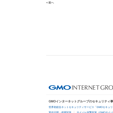
< 前へ
Post
navigation
GMOインターネットグループのセキュリティ
世界初総合ネットセキュリティサービス「GMOセキュリ
実在証明・盗聴対策
サイバー攻撃対策（GMOサイバ