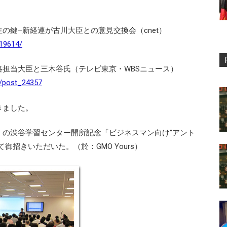
の鍵–新経連が古川大臣との意見交換会（cnet）
019614/
担当大臣と三木谷氏（テレビ東京・WBSニュース）
s/post_24357
きました。
」の渋谷学習センター開所記念「ビジネスマン向け”アント
御招きいただいた。（於：GMO Yours）