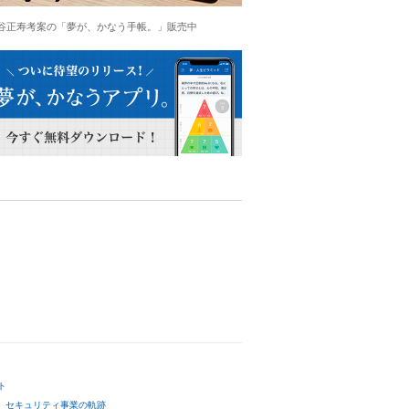
谷正寿考案の「夢が、かなう手帳。」販売中
ト
セキュリティ事業の軌跡