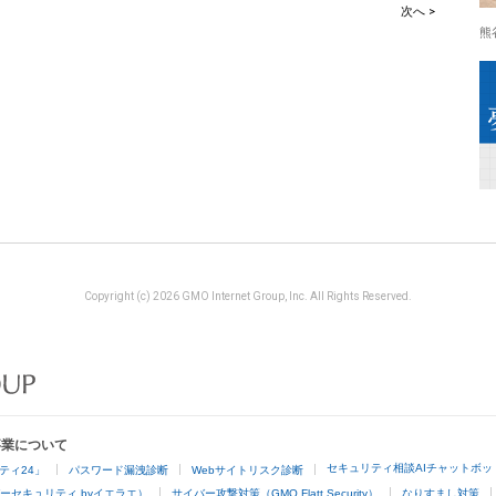
次へ >
熊
Copyright (c) 2026 GMO Internet Group, Inc. All Rights Reserved.
事業について
セキュリティ相談AIチャットボッ
ティ24」
パスワード漏洩診断
Webサイトリスク診断
ーセキュリティ byイエラエ）
サイバー攻撃対策（GMO Flatt Security）
なりすまし対策