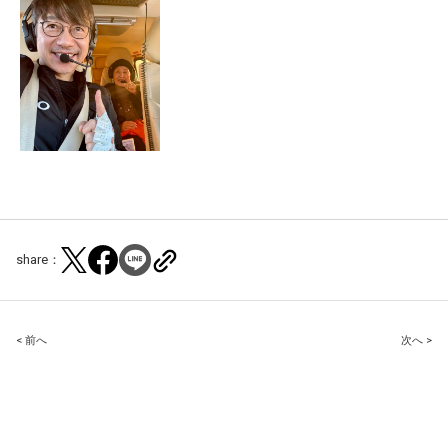
share：
Post
< 前へ
次へ >
navigation