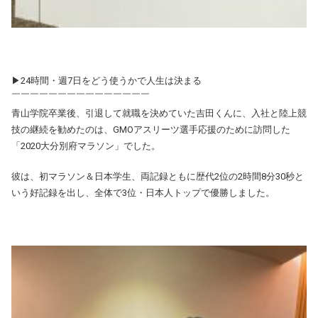
▶24時間・週7日をどう使うかで人生は決まる
￣￣￣￣￣￣￣￣￣￣￣￣￣￣￣
青山学院卒業後、引退して就職を決めていた吉田くんに、入社と陸上競
技の継続を勧めたのは、GMOアスリーツ選手応援のために訪問した
「2020大分別府マラソン」でした。
彼は、初マラソン＆日本学生、両記録ともに歴代2位の2時間8分30秒と
いう好記録を出し、全体で3位・日本人トップで優勝しました。