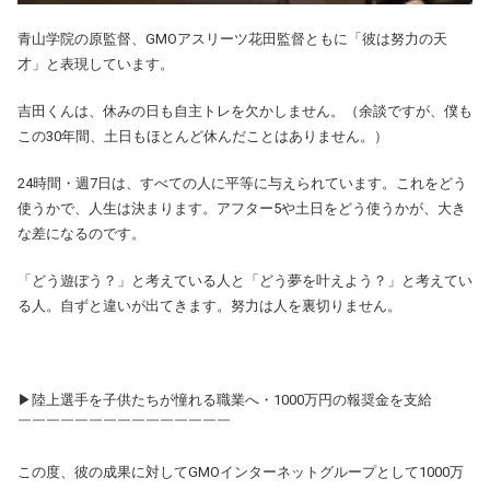
青山学院の原監督、GMOアスリーツ花田監督ともに「彼は努力の天
才」と表現しています。
吉田くんは、休みの日も自主トレを欠かしません。（余談ですが、僕も
この30年間、土日もほとんど休んだことはありません。）
24時間・週7日は、すべての人に平等に与えられています。これをどう
使うかで、人生は決まります。アフター5や土日をどう使うかが、大き
な差になるのです。
「どう遊ぼう？」と考えている人と「どう夢を叶えよう？」と考えてい
る人。自ずと違いが出てきます。努力は人を裏切りません。
▶陸上選手を子供たちが憧れる職業へ・1000万円の報奨金を支給
￣￣￣￣￣￣￣￣￣￣￣￣￣￣￣
この度、彼の成果に対してGMOインターネットグループとして1000万