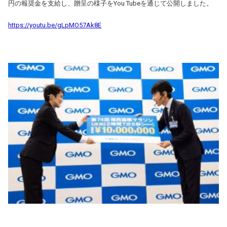
円の報奨金を支給し、贈呈の様子をYou Tubeを通じて公開しました。
https://youtu.be/gLpMO57Ak8E