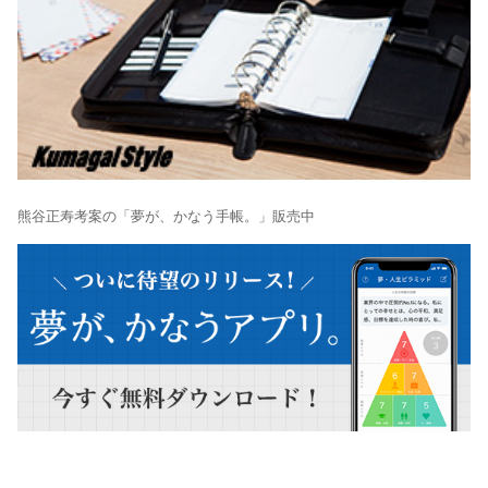
熊谷正寿考案の「夢が、かなう手帳。」販売中