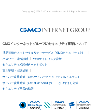
Copyright (c) 2026 GMO Internet Group, Inc. All Rights Reserved.
GMOインターネットグループのセキュリティ事業について
世界初総合ネットセキュリティサービス「GMOセキュリティ24」
パスワード漏洩診断
Webサイトリスク診断
セキュリティ相談AIチャットボット
実在証明・盗聴対策
サイバー攻撃対策（GMOサイバーセキュリティ byイエラエ）
サイバー攻撃対策（GMO Flatt Security）
なりすまし対策
セキュリティ事業の軌跡