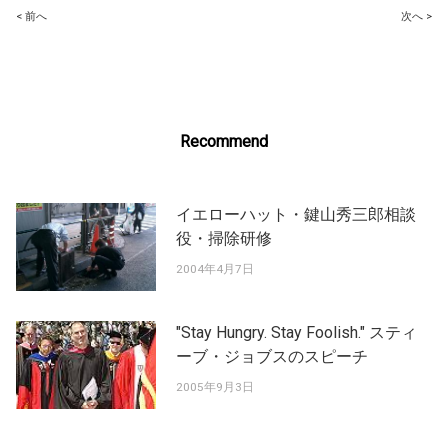
Post
< 前へ
次へ >
navigation
Recommend
イエローハット・鍵山秀三郎相談
役・掃除研修
2004年4月7日
"Stay Hungry. Stay Foolish." スティ
ーブ・ジョブスのスピーチ
2005年9月3日