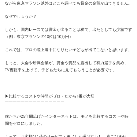
ながら東京マラソン以外はどこを調べても賞金の金額が出てきません。
なぜでしょうか？
しかも、国内レースでは賞金が出ることは稀で、出たとしても少額です
（例：東京マラソンの10位は10万円）
これでは、プロの陸上選手になりたい子どもが出てこないと思います。
もっと、大会や所属企業が、賞金や賞品を露出して有力選手を集め、
TV視聴率を上げて、子どもたちに見てもらうことが必要です。
▶比較するコストや時間がゼロ・だから1番が大切
￣￣￣￣￣￣￣￣￣￣￣￣￣￣￣
僕たちが25年間広げたインターネットは、モノを比較するコストや時
間をゼロにしました。
よって、お客様は1番のサービス・モノしか選ばないし、喜こびませ