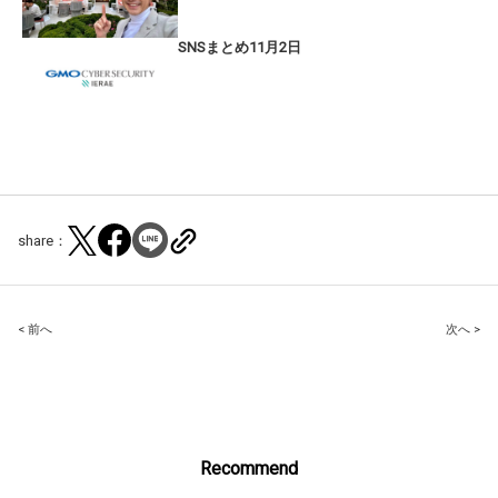
SNSまとめ11月2日
share：
Post
< 前へ
次へ >
navigation
Recommend