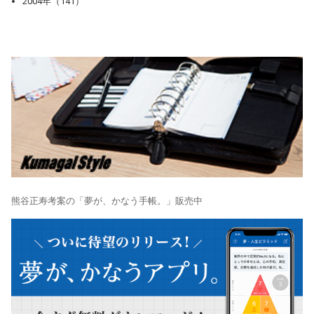
2004年（141）
熊谷正寿考案の「夢が、かなう手帳。」販売中