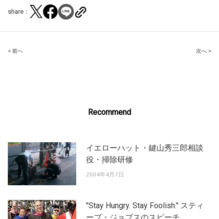
share：
Post
< 前へ
次へ >
navigation
Recommend
イエローハット・鍵山秀三郎相談
役・掃除研修
2004年4月7日
"Stay Hungry. Stay Foolish." スティ
ーブ・ジョブスのスピーチ