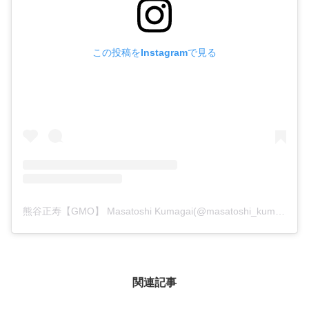
この投稿をInstagramで見る
熊谷正寿【GMO】 Masatoshi Kumagai(@masatoshi_kumagai)がシェアした投稿
関連記事