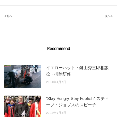
Post
< 前へ
次へ >
navigation
Recommend
イエローハット・鍵山秀三郎相談
役・掃除研修
2004年4月7日
"Stay Hungry. Stay Foolish." スティ
ーブ・ジョブスのスピーチ
2005年9月3日