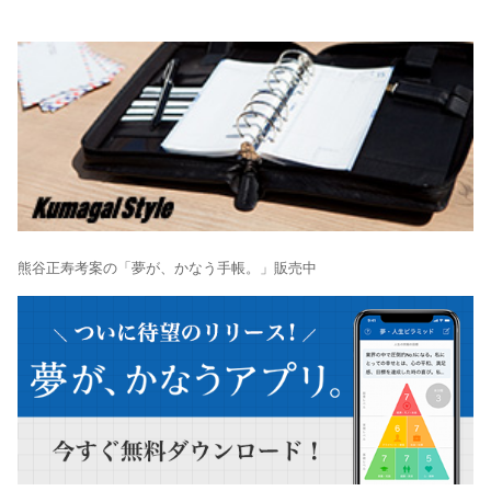
熊谷正寿考案の「夢が、かなう手帳。」販売中