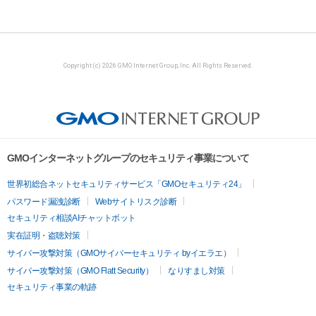
Copyright (c) 2026 GMO Internet Group, Inc. All Rights Reserved.
GMOインターネットグループのセキュリティ事業について
世界初総合ネットセキュリティサービス「GMOセキュリティ24」
パスワード漏洩診断
Webサイトリスク診断
セキュリティ相談AIチャットボット
実在証明・盗聴対策
サイバー攻撃対策（GMOサイバーセキュリティ byイエラエ）
サイバー攻撃対策（GMO Flatt Security）
なりすまし対策
セキュリティ事業の軌跡