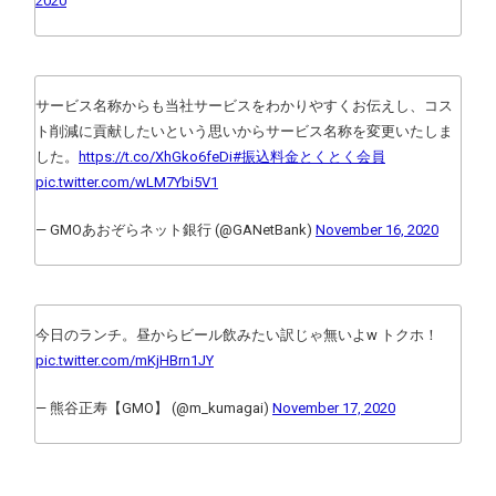
2020
サービス名称からも当社サービスをわかりやすくお伝えし、コス
ト削減に貢献したいという思いからサービス名称を変更いたしま
した。
https://t.co/XhGko6feDi
#振込料金とくとく会員
pic.twitter.com/wLM7Ybi5V1
— GMOあおぞらネット銀行 (@GANetBank)
November 16, 2020
今日のランチ。昼からビール飲みたい訳じゃ無いよw トクホ！
pic.twitter.com/mKjHBrn1JY
— 熊谷正寿【GMO】 (@m_kumagai)
November 17, 2020