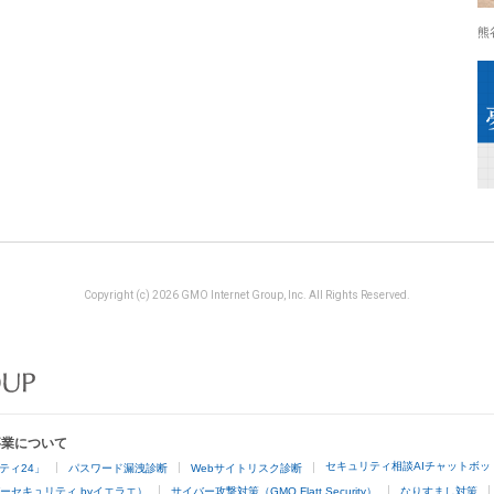
熊
Copyright (c) 2026 GMO Internet Group, Inc. All Rights Reserved.
事業について
セキュリティ相談AIチャットボッ
ティ24」
パスワード漏洩診断
Webサイトリスク診断
ーセキュリティ byイエラエ）
サイバー攻撃対策（GMO Flatt Security）
なりすまし対策