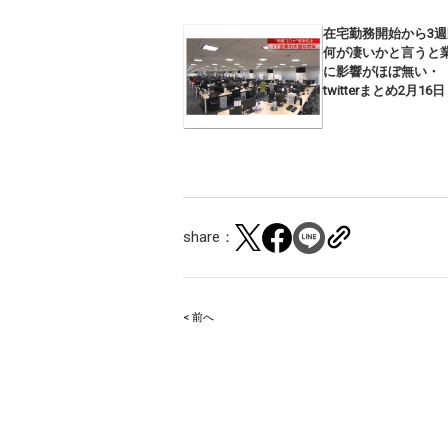
在宅勤務開始から3週
何が凄いかと言うと
に影響がほぼ無い・
twitterまとめ2月16日
share：
< 前へ
Post
navigation