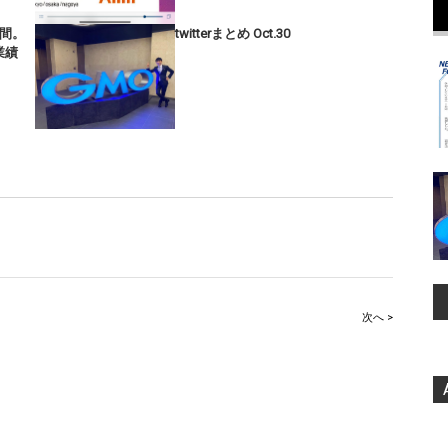
間。
twitterまとめ Oct.30
業績
次へ >