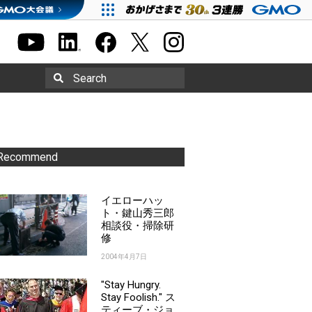
Search
Recommend
イエローハッ
ト・鍵山秀三郎
相談役・掃除研
修
2004年4月7日
"Stay Hungry.
Stay Foolish." ス
ティーブ・ジョ