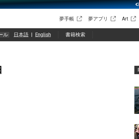
夢手帳
夢アプリ
Art
ール
日本語
|
English
書籍検索
日