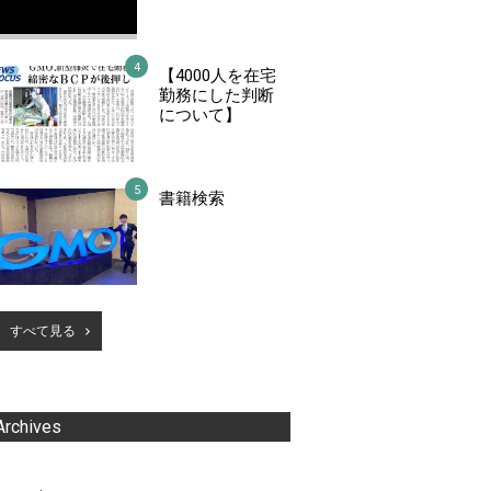
【4000人を在宅
勤務にした判断
について】
書籍検索
すべて見る
Archives