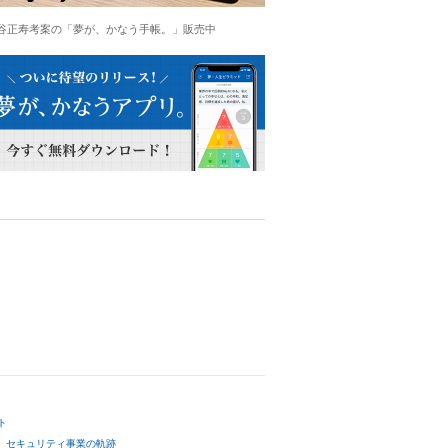
谷正寿考案の「夢が、かなう手帳。」販売中
ト
セキュリティ事業の軌跡