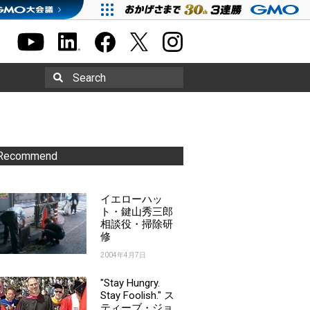
Search
Recommend
イエローハッ
ト・鍵山秀三郎
相談役・掃除研
修
2004年4月7日
"Stay Hungry.
Stay Foolish." ス
ティーブ・ジョ