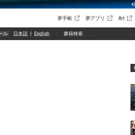
夢手帳
夢アプリ
Art
ール
日本語
|
English
書籍検索