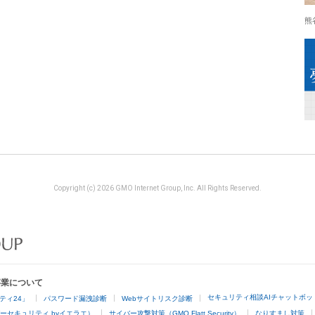
熊
Copyright (c) 2026 GMO Internet Group, Inc. All Rights Reserved.
事業について
セキュリティ相談AIチャットボッ
ティ24」
パスワード漏洩診断
Webサイトリスク診断
ーセキュリティ byイエラエ）
サイバー攻撃対策（GMO Flatt Security）
なりすまし対策