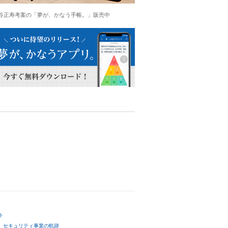
谷正寿考案の「夢が、かなう手帳。」販売中
ト
セキュリティ事業の軌跡