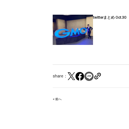
twitterまとめ Oct.30
share：
< 前へ
Post
navigation