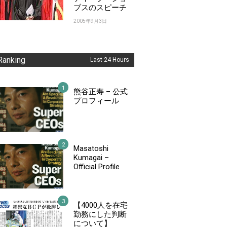
ブスのスピーチ
2005年9月3日
Ranking
Last 24 Hours
熊谷正寿 – 公式
プロフィール
Masatoshi
Kumagai –
Official Profile
【4000人を在宅
勤務にした判断
について】