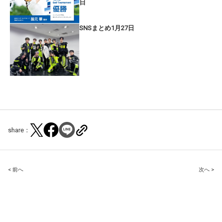
日
SNSまとめ1月27日
share：
Post
< 前へ
次へ >
navigation