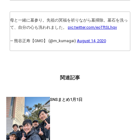
母と一緒に墓参り。先祖の冥福を祈りながら墓掃除。墓石を洗っ
て、自分の心も洗われました。
pic.twitter.com/eoTftSLhqv
— 熊谷正寿【GMO】 (@m_kumagai)
August 14, 2020
関連記事
SNSまとめ1月1日