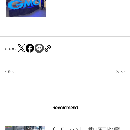
share：
Post
< 前へ
次へ >
navigation
Recommend
イエローハット・鍵山秀三郎相談