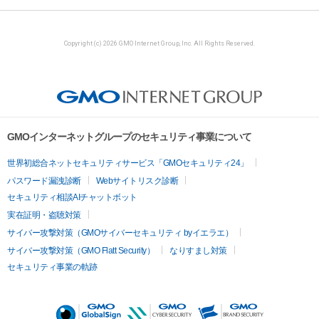
Copyright (c) 2026 GMO Internet Group, Inc. All Rights Reserved.
GMOインターネットグループのセキュリティ事業について
世界初総合ネットセキュリティサービス「GMOセキュリティ24」
パスワード漏洩診断
Webサイトリスク診断
セキュリティ相談AIチャットボット
実在証明・盗聴対策
サイバー攻撃対策（GMOサイバーセキュリティ byイエラエ）
サイバー攻撃対策（GMO Flatt Security）
なりすまし対策
セキュリティ事業の軌跡