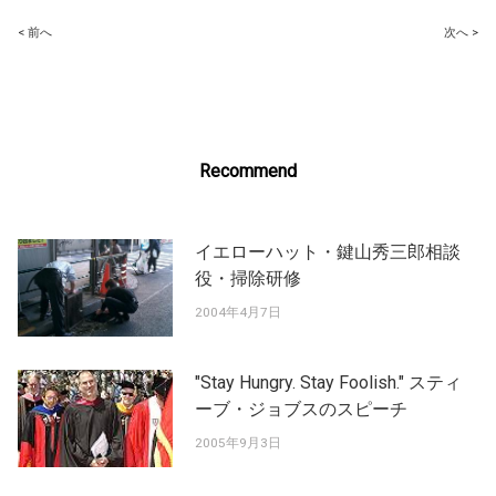
Post
< 前へ
次へ >
navigation
Recommend
イエローハット・鍵山秀三郎相談
役・掃除研修
2004年4月7日
"Stay Hungry. Stay Foolish." スティ
ーブ・ジョブスのスピーチ
2005年9月3日