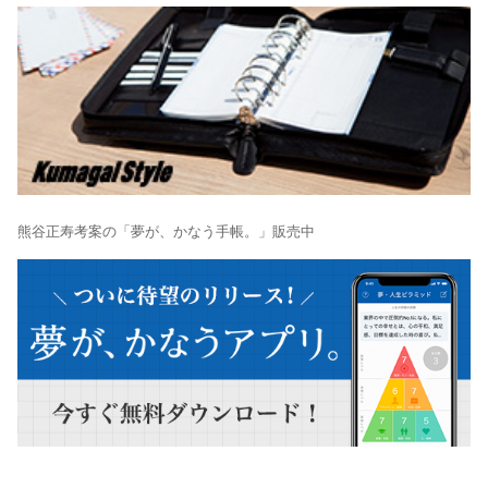
熊谷正寿考案の「夢が、かなう手帳。」販売中