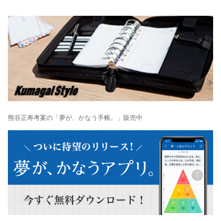
熊谷正寿考案の「夢が、かなう手帳。」販売中