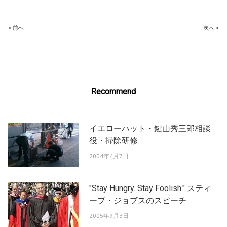
Post
< 前へ
次へ >
navigation
Recommend
イエローハット・鍵山秀三郎相談
役・掃除研修
2004年4月7日
"Stay Hungry. Stay Foolish." スティ
ーブ・ジョブスのスピーチ
2005年9月3日