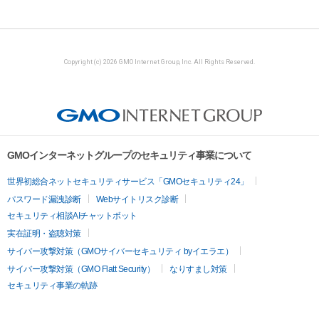
Copyright (c) 2026 GMO Internet Group, Inc. All Rights Reserved.
GMOインターネットグループのセキュリティ事業について
世界初総合ネットセキュリティサービス「GMOセキュリティ24」
パスワード漏洩診断
Webサイトリスク診断
セキュリティ相談AIチャットボット
実在証明・盗聴対策
サイバー攻撃対策（GMOサイバーセキュリティ byイエラエ）
サイバー攻撃対策（GMO Flatt Security）
なりすまし対策
セキュリティ事業の軌跡