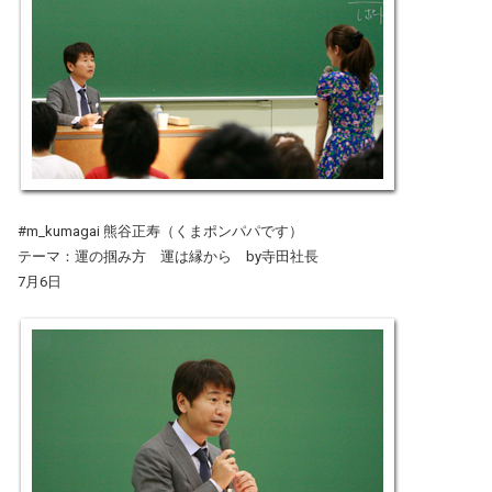
#m_kumagai 熊谷正寿（くまポンパパです）
テーマ：運の掴み方 運は縁から by寺田社長
7月6日