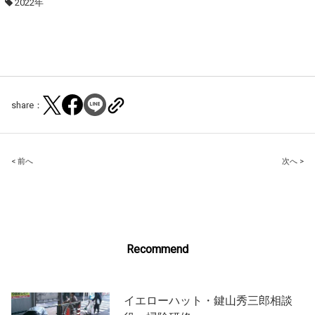
2022年
share：
Post
< 前へ
次へ >
navigation
Recommend
イエローハット・鍵山秀三郎相談