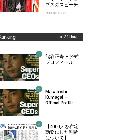
ブスのスピーチ
2005年9月3日
Ranking
Last 24 Hours
熊谷正寿 – 公式
プロフィール
Masatoshi
Kumagai –
Official Profile
【4000人を在宅
勤務にした判断
について】