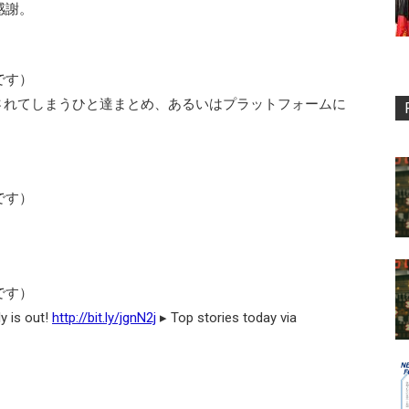
感謝。
です）
eに殺されてしまうひと達まとめ、あるいはプラットフォームに
です）
です）
s out!
http://bit.ly/jgnN2j
▸ Top stories today via