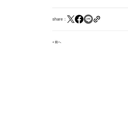
share：
< 前へ
Post
navigation