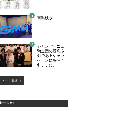
書籍検索
シャンパーニュ
騎士団の最高序
列であるシャン
ベランに叙任さ
れました。
すべて見る
Archives