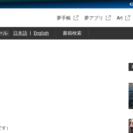
夢手帳
夢アプリ
Art
ール
日本語
|
English
書籍検索
です）