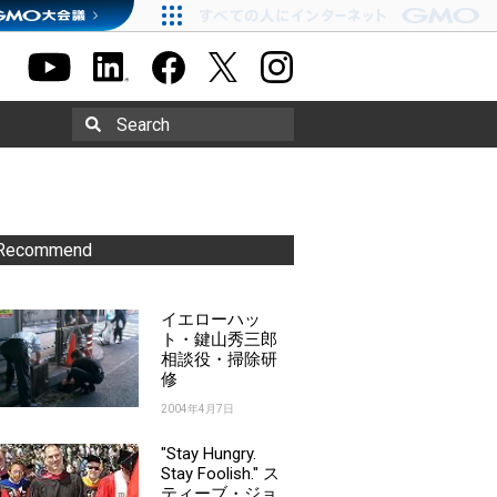
Search
Recommend
イエローハッ
ト・鍵山秀三郎
相談役・掃除研
修
2004年4月7日
"Stay Hungry.
Stay Foolish." ス
ティーブ・ジョ