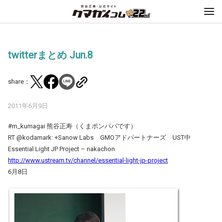
twitterまとめ Jun.8
share：
2011年6月9日
#m_kumagai 熊谷正寿（くまポンパパです）
RT @kodamark: +Sanow Labs GMOアドパートナーズ UST中
Essential Light JP Project – nakachon
http://www.ustream.tv/channel/essential-light-jp-project
6月8日