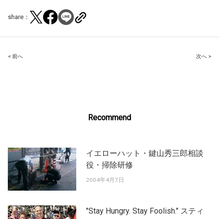
share：
Post
< 前へ
次へ >
navigation
Recommend
イエローハット・鍵山秀三郎相談
役・掃除研修
2004年4月7日
"Stay Hungry. Stay Foolish." スティ