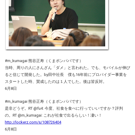
#m_kumagai 熊谷正寿（くまポンパパです）
当時、周りの人にさんざん「ダメ」と言われた。でも、モバイルが伸び
ると信じて開発した。by田中社長 僕も16年前にプロバイダー事業を
スタートした時、賛成したのは１人でした。後は皆反対。
6月8日
#m_kumagai 熊谷正寿（くまポンパパです）
是非どうぞ。RT @fu4: 今度、社食を食べに行っていいですか？評判
の。RT @m_kumagai: これが社食で出るらしい！凄い！
http://lockerz.com/s/108726404
6月8日