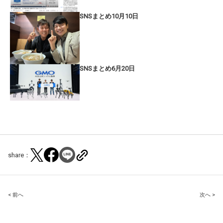
SNSまとめ10月10日
SNSまとめ6月20日
share：
Post
< 前へ
次へ >
navigation