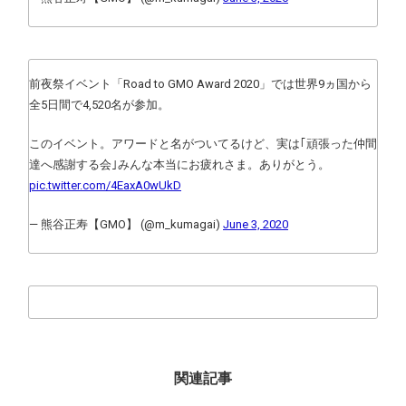
前夜祭イベント「Road to GMO Award 2020」では世界9ヵ国から
全5日間で4,520名が参加。
このイベント。アワードと名がついてるけど、実は｢頑張った仲間
達へ感謝する会｣みんな本当にお疲れさま。ありがとう。
pic.twitter.com/4EaxA0wUkD
— 熊谷正寿【GMO】 (@m_kumagai)
June 3, 2020
関連記事