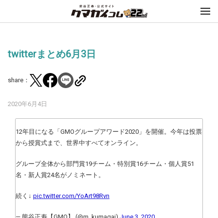
twitterまとめ6月3日
share：
2020年6月4日
12年目になる「GMOグループアワード2020」を開催。今年は投票
から授賞式まで、世界中すべてオンライン。
グループ全体から部門賞19チーム・特別賞16チーム・個人賞51
名・新人賞24名がノミネート。
続く↓
pic.twitter.com/YoArt98Rvn
— 熊谷正寿【GMO】 (@m_kumagai)
June 3, 2020