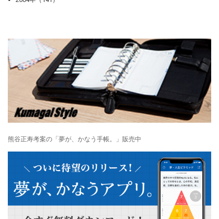
熊谷正寿考案の「夢が、かなう手帳。」販売中