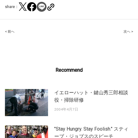
share：
Post
< 前へ
次へ >
navigation
Recommend
イエローハット・鍵山秀三郎相談
役・掃除研修
2004年4月7日
"Stay Hungry. Stay Foolish." スティ
ーブ・ジョブスのスピーチ