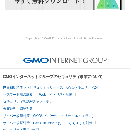
Copyright (c) 2026 GMO Internet Group, Inc. All Rights Reserved.
GMOインターネットグループのセキュリティ事業について
世界初総合ネットセキュリティサービス「GMOセキュリティ24」
パスワード漏洩診断
Webサイトリスク診断
セキュリティ相談AIチャットボット
実在証明・盗聴対策
サイバー攻撃対策（GMOサイバーセキュリティ byイエラエ）
サイバー攻撃対策（GMO Flatt Security）
なりすまし対策
セキュリティ事業の軌跡