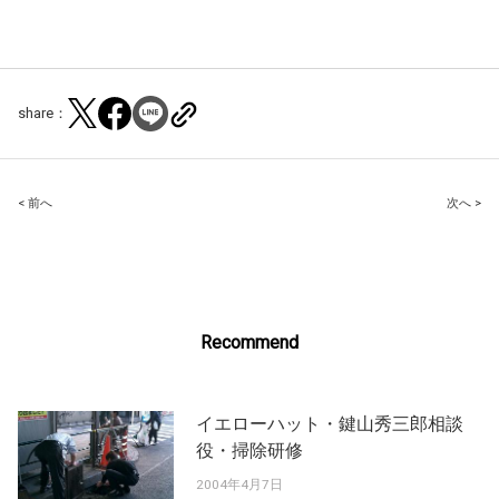
share：
Post
< 前へ
次へ >
navigation
Recommend
イエローハット・鍵山秀三郎相談
役・掃除研修
2004年4月7日