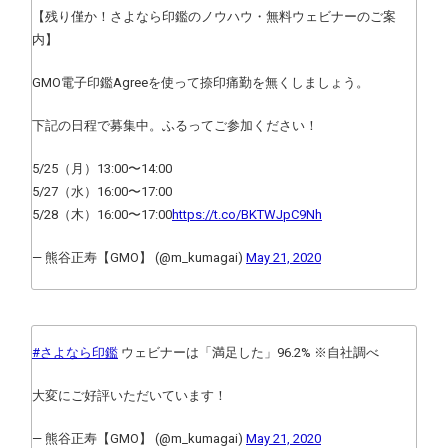
【残り僅か！さよなら印鑑のノウハウ・無料ウェビナーのご案
内】
GMO電子印鑑Agreeを使って捺印痛勤を無くしましょう。
下記の日程で募集中。ふるってご参加ください！
5/25（月）13:00〜14:00
5/27（水）16:00〜17:00
5/28（木）16:00〜17:00
https://t.co/BKTWJpC9Nh
— 熊谷正寿【GMO】 (@m_kumagai)
May 21, 2020
#さよなら印鑑
ウェビナーは「満足した」96.2% ※自社調べ
大変にご好評いただいています！
— 熊谷正寿【GMO】 (@m_kumagai)
May 21, 2020