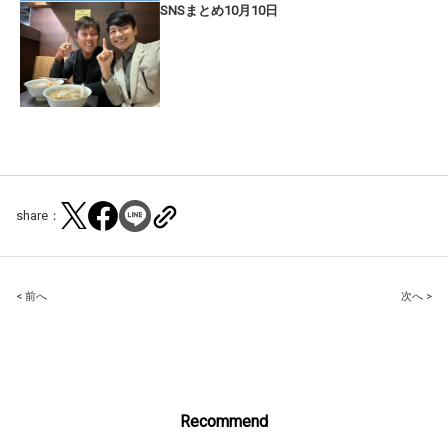
SNSまとめ10月10日
share：
Post
< 前へ
次へ >
navigation
Recommend