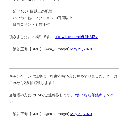
・延べ400万回以上の配信
・いいね！他のアクション30万回以上
・賛同コメントも数千件
頂きました。大成功です。
pic.twitter.com/I6t4INM7Iz
— 熊谷正寿【GMO】 (@m_kumagai)
May 21, 2020
キャンペーンは無事に、昨夜23時59分に締め切りました。本日は
これから2度抽選致します！
当選者の方にはDMでご連絡致します。
#さよなら印鑑キャンペー
ン
— 熊谷正寿【GMO】 (@m_kumagai)
May 21, 2020