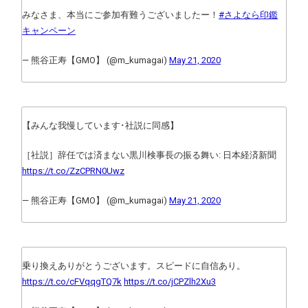
みなさま、本当にご参加有難うございましたー！
#さよなら印鑑
キャンペーン
— 熊谷正寿【GMO】 (@m_kumagai)
May 21, 2020
【みんな我慢しています･社説に同感】
［社説］辞任では済まない黒川検事長の振る舞い: 日本経済新聞
https://t.co/ZzCPRN0Uwz
— 熊谷正寿【GMO】 (@m_kumagai)
May 21, 2020
乗り換えありがとうございます。スピードに自信あり。
https://t.co/cFVqqgTQ7k
https://t.co/jCPZlh2Xu3