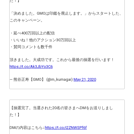
た！】
「決めました。GMOは印鑑を廃止します。」からスタートした、
このキャンペーン。
・延べ400万回以上の配信
・いいね！他のアクション30万回以上
・賛同コメントも数千件
頂きました。大成功です。これから最後の抽選を行います！
https://t.co/Ak3JbYo3C6
— 熊谷正寿【GMO】 (@m_kumagai)
May 21, 2020
【抽選完了。当選された20名の皆さまへDMをお送りしまし
た！】
DMの内容はこちら↓
https://t.co/i2ZNWSPf6f