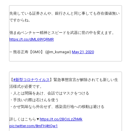
先発している証券さんや、銀行さんと同じ事しても存在価値無い
ですからね。
弛まぬベンチャー精神とスピードを武器に世の中を変えます。
https://t.co/dML69YQRMR
— 熊谷正寿【GMO】 (@m_kumagai)
May 21, 2020
【
#新型コロナウイルス
】緊急事態宣言が解除されても新しい生
活様式が必要です。
・人とは間隔をあけ、会話ではマスクをつける
・手洗いの際は石けんを使う
・かぜ気味なら外出せず、感染流行地への移動は避ける
詳しくはこちら▼
https://t.co/2BCcLzZhMk
pic.twitter.com/8mFH4ttQw1