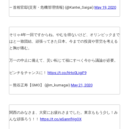
— 首相官邸(災害・危機管理情報) (@Kantei_Saigai)
May 19, 2020
そりゃ4年一回ですからね。やむを得ないけど、オリンピックまで
はと一致団結、頑張ってきた日本。今までの投資や苦労を考える
と胸が痛む。
万一の中止に備えて、災い転じて福にすべく今から議論が必要。
ピンチをチャンスに！
https://t.co/hHo0LigjF9
— 熊谷正寿【GMO】 (@m_kumagai)
May 21, 2020
関西のみなさま、大変にお疲れさまでした。東京ももう少し！み
んな頑張ろう！！
https://t.co/eSannfHgOX