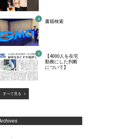
書籍検索
【4000人を在宅
勤務にした判断
について】
すべて見る
Archives