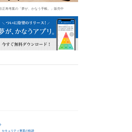
谷正寿考案の「夢が、かなう手帳。」販売中
ト
セキュリティ事業の軌跡