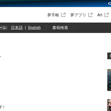
夢手帳
夢アプリ
Art
ール
日本語
|
English
書籍検索
4
です）