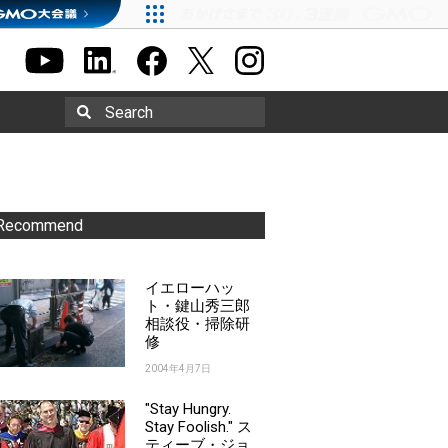
Search
Recommend
イエローハッ
ト・鍵山秀三郎
相談役・掃除研
修
2004年4月7日
"Stay Hungry.
Stay Foolish." ス
ティーブ・ジョ