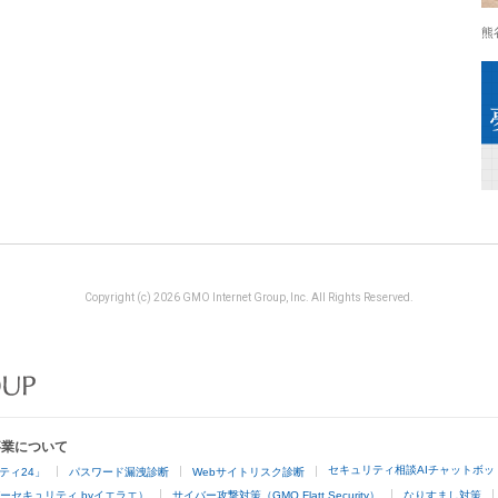
熊
Copyright (c) 2026 GMO Internet Group, Inc. All Rights Reserved.
事業について
セキュリティ相談AIチャットボッ
ティ24」
パスワード漏洩診断
Webサイトリスク診断
ーセキュリティ byイエラエ）
サイバー攻撃対策（GMO Flatt Security）
なりすまし対策