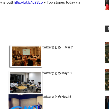
s out!
http://bit.ly/iL9SLo
▸ Top stories today via
twitterまとめ Mar 7
twitterまとめ May.10
twitterまとめ Nov.15