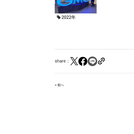
2022年
share：
< 前へ
Post
navigation