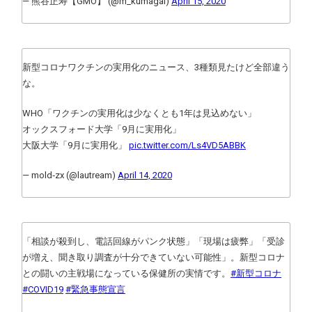
— 熊谷正寿【GMO】 (@m_kumagai)
April 15, 2020
新型コロナワクチンの実用化のニュース、3種類見たけど全部違う
な。
WHO「ワクチンの実用化は少なくとも1年は見込めない」
オックスフォード大学「9月に実用化」
大阪大学「9月に実用化」
pic.twitter.com/Ls4VD5ABBK
— mold‐zx (@lautream)
April 14, 2020
「相談が殺到し、電話回線がパンク状態」「現場は疲弊」「受診
が増え、聞き取り調査が十分できていない可能性」。新型コロナ
との闘いの主戦場になっている保健所の実情です。
#新型コロナ
#COVID19
#緊急事態宣言