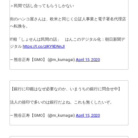
＞民間で話し合ってもらうしかない
街のハンコ屋さんは、欧米と同じく公証人事業と電子署名代理店
へ転換を。
IT相「しょせんは民間の話」 はんこのデジタル化：朝日新聞デ
ジタル
https://t.co/zIKY9DNnJI
— 熊谷正寿【GMO】 (@m_kumagai)
April 15, 2020
【銀行に印鑑はなぜ必要なのか、いまうちの銀行に問合せ中】
法人の捺印で多いのは銀行だよね。これも無くしたいぞ。
— 熊谷正寿【GMO】 (@m_kumagai)
April 15, 2020