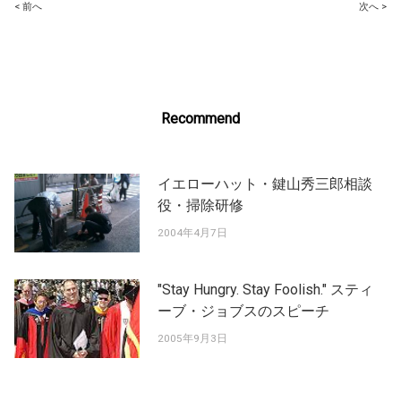
Post
< 前へ
次へ >
navigation
Recommend
イエローハット・鍵山秀三郎相談
役・掃除研修
2004年4月7日
"Stay Hungry. Stay Foolish." スティ
ーブ・ジョブスのスピーチ
2005年9月3日