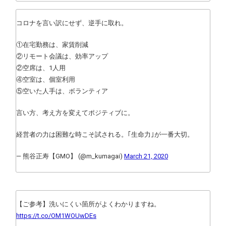
コロナを言い訳にせず、逆手に取れ。
①在宅勤務は、家賃削減
②リモート会議は、効率アップ
②空席は、1人用
④空室は、個室利用
⑤空いた人手は、ボランティア
言い方、考え方を変えてポジティブに。
経営者の力は困難な時こそ試される。｢生命力｣が一番大切。
— 熊谷正寿【GMO】 (@m_kumagai)
March 21, 2020
【ご参考】洗いにくい箇所がよくわかりますね。
https://t.co/OM1WOUwDEs