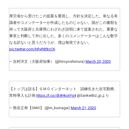
厚労省から受けたこの提案を重視し、方針を決定した。単なる有
識者やコメンテーターが作成したものじゃない。国がこの書類を
持って大阪府と兵庫県にわざわざ説明に来て提案された。重要な
事実と判断して外に出した。多くのコメンテーターはこんな数字
なる訳ないと思うだろうが、僕は無視できない。
pic.twitter.com/hRvR85tcC6
— 吉村洋文（大阪府知事） (@hiroyoshimura)
March 20, 2020
【トップは語る】ＧＭＯインターネット 訓練生きた在宅勤務、
常時導入も計画
https://t.co/dt4HkotYg4
@SankeiBiz_jpより
— 熊谷正寿【GMO】 (@m_kumagai)
March 21, 2020