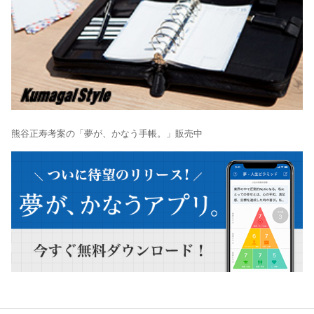
熊谷正寿考案の「夢が、かなう手帳。」販売中