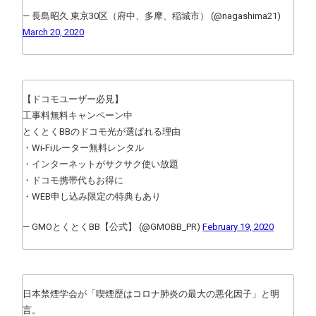
— 長島昭久 東京30区（府中、多摩、稲城市） (@nagashima21)
March 20, 2020
【ドコモユーザー必見】
工事料無料キャンペーン中
とくとくBBのドコモ光が選ばれる理由
・Wi-Fiルーター無料レンタル
・インターネットがサクサク使い放題
・ドコモ携帯代もお得に
・WEB申し込み限定の特典もあり
— GMOとくとくBB【公式】 (@GMOBB_PR)
February 19, 2020
日本禁煙学会が「喫煙歴はコロナ肺炎の最大の悪化因子」と明
言。