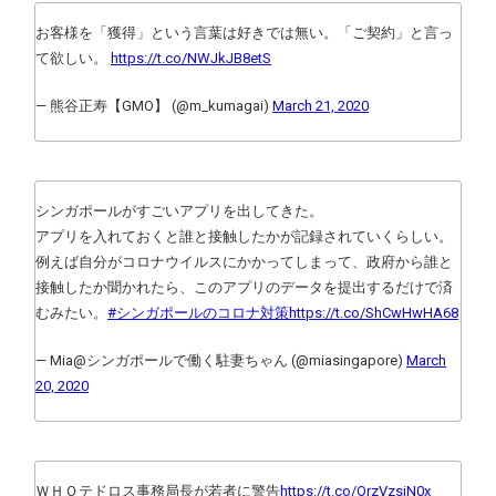
お客様を「獲得」という言葉は好きでは無い。「ご契約」と言っ
て欲しい。
https://t.co/NWJkJB8etS
— 熊谷正寿【GMO】 (@m_kumagai)
March 21, 2020
シンガポールがすごいアプリを出してきた。
アプリを入れておくと誰と接触したかが記録されていくらしい。
例えば自分がコロナウイルスにかかってしまって、政府から誰と
接触したか聞かれたら、このアプリのデータを提出するだけで済
むみたい。
#シンガポールのコロナ対策
https://t.co/ShCwHwHA68
— Mia@シンガポールで働く駐妻ちゃん (@miasingapore)
March
20, 2020
ＷＨＯテドロス事務局長が若者に警告
https://t.co/OrzVzsiN0x