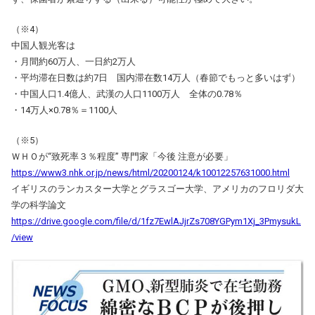
（※4）
中国人観光客は
・月間約60万人、一日約2万人
・平均滞在日数は約7日 国内滞在数14万人（春節でもっと多いはず）
・中国人口1.4億人、武漢の人口1100万人 全体の0.78％
・14万人×0.78％＝1100人
（※5）
ＷＨＯが“致死率３％程度” 専門家「今後 注意が必要」
https://www3.nhk.or.jp/news/html/20200124/k10012257631000.html
イギリスのランカスター大学とグラスゴー大学、アメリカのフロリダ大
学の科学論文
https://drive.google.com/file/d/1fz7EwlAJjrZs708YGPym1Xj_3PmysukL
/view