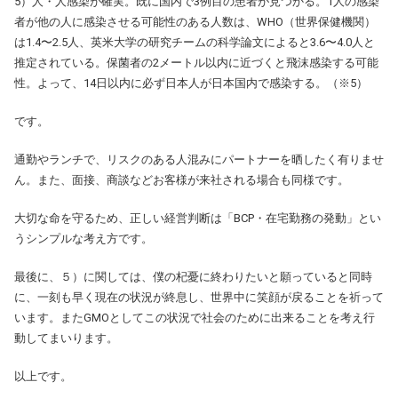
5）人・人感染が確実。既に国内で3例目の患者が見つかる。1人の感染
者が他の人に感染させる可能性のある人数は、WHO（世界保健機関）
は1.4〜2.5人、英米大学の研究チームの科学論文によると3.6〜4.0人と
推定されている。保菌者の2メートル以内に近づくと飛沫感染する可能
性。よって、14日以内に必ず日本人が日本国内で感染する。（※5）
です。
通勤やランチで、リスクのある人混みにパートナーを晒したく有りませ
ん。また、面接、商談などお客様が来社される場合も同様です。
大切な命を守るため、正しい経営判断は「BCP・在宅勤務の発動」とい
うシンプルな考え方です。
最後に、５）に関しては、僕の杞憂に終わりたいと願っていると同時
に、一刻も早く現在の状況が終息し、世界中に笑顔が戻ることを祈って
います。またGMOとしてこの状況で社会のために出来ることを考え行
動してまいります。
以上です。