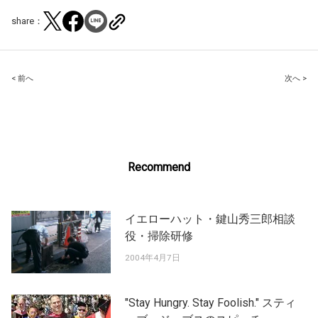
share：
Post
< 前へ
次へ >
navigation
Recommend
イエローハット・鍵山秀三郎相談
役・掃除研修
2004年4月7日
"Stay Hungry. Stay Foolish." スティ