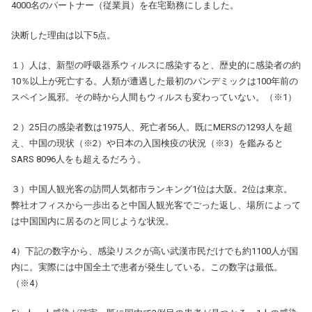
4000名のパートナー（従業員）を在宅勤務にしました。
決断した理由は以下5点。
１）人は、新型の呼吸器系ウィルスに感染すると、歴史的に感染者の約
10％以上が死亡する。人類が遭遇した最初のパンデミックは100年前の
スペイン風邪。その時から人間もウィルスも変わっていない。（※1）
２）25日の感染者数は1975人、死亡者56人。既にMERSの1293人を超
え、中国の現状（※2）や日本の入国検疫の状況（※3）を鑑みると
SARS 8096人をも超えるだろう。
３）中国人観光客の訪問人気都市ランキング1位は大阪。2位は東京。
弊社オフィスから一歩出ると中国人観光客でごった返し、場所によって
は中国国内に居るのと同じような状況。
4）下記の数字から、感染リスクが高い武漢市民だけでも約1100人が国
内に。実際には中国全土で患者が発生している。この数字は最低。
（※4）