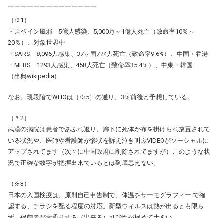
￣￣￣￣￣￣￣￣￣￣￣￣￣￣
（※1）
・スペイン風邪 5億人感染、5,000万～1億人死亡（致命率10％～
20％）、対象世界中
・SARS 8,096人感染、37ヶ国774人死亡（致命率9.6%）、中国・香港
・MERS 1293人感染、458人死亡（致命率35.4％）、中東・韓国
（出典wikipedia）
なお、現段階でWHOは（※5）の通り、3％前後と予想している。
（＊2）
武漢の病院は患者であふれ返り、廊下に死体が布を掛けられ放置されて
いる状況や、医師や看護師が惨状を訴え泣き叫ぶVIDEOがソーシャルに
アップされてます（次々に中国政府に削除されてますが）このような状
況で正確な数字が把握出来ているとは到底思えない。
（※3）
日本の入国検疫は、原則自己申告制で、体温をサーモグラフィー.で確
認する、チラシを配る程度の対応。新型ウィルスは熱が出るとも限ら
ず、保菌者が素通りする（出来る）可能性が極めて大きい。