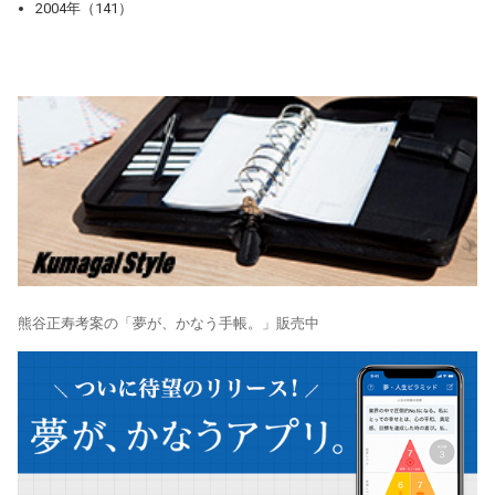
2004年（141）
熊谷正寿考案の「夢が、かなう手帳。」販売中