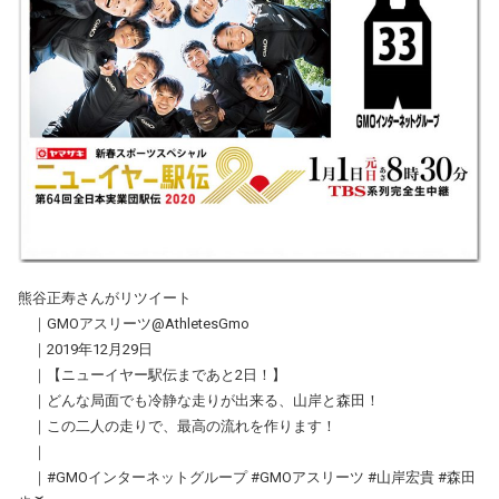
熊谷正寿さんがリツイート
｜GMOアスリーツ@AthletesGmo
｜2019年12月29日
｜【ニューイヤー駅伝まであと2日！】
｜どんな局面でも冷静な走りが出来る、山岸と森田！
｜この二人の走りで、最高の流れを作ります！
｜
｜#GMOインターネットグループ #GMOアスリーツ #山岸宏貴 #森田