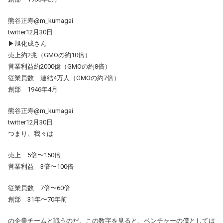
熊谷正寿@m_kumagai
twitter12月30日
▶旭化成さん
売上約2兆（GMOの約10倍）
営業利益約2000億（GMOの約8倍）
従業員数 連結4万人（GMOの約7倍）
創部 1946年4月
熊谷正寿@m_kumagai
twitter12月30日
つまり、我々は
売上 5倍〜150倍
営業利益 3倍〜100倍
従業員数 7倍〜60倍
創部 31年〜70年前
の企業チームと戦うのだ。この数字を見ると、ベンチャーの僕としては