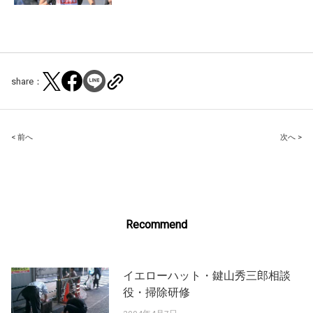
share：
Post
< 前へ
次へ >
navigation
Recommend
イエローハット・鍵山秀三郎相談
役・掃除研修