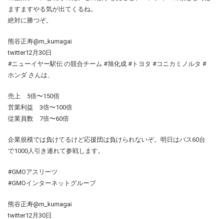
ますますやる気が出てくるね。
絶対に勝つぞ。
熊谷正寿@m_kumagai
twitter12月30日
#ニューイヤー駅伝 の競合チーム #旭化成 #トヨタ #コニカミノルタ #
ホンダ さんは、
売上 5倍〜150倍
営業利益 3倍〜100倍
従業員数 7倍〜60倍
企業規模では負けてるけど応援団は負けられないぞ。明日はバス60台
で1000人引き連れて参戦します。
#GMOアスリーツ
#GMOインターネットグループ
熊谷正寿@m_kumagai
twitter12月30日