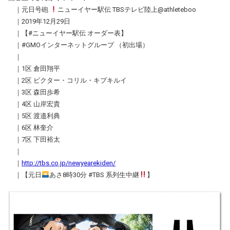
｜元日号砲
ニューイヤー駅伝 TBSテレビ陸上@athleteboo
｜2019年12月29日
｜【#ニューイヤー駅伝 オーダー表】
｜#GMOインターネットグループ （初出場）
｜
｜1区 倉田翔平
｜2区 ビクター・コリル・キプキルイ
｜3区 森田歩希
｜4区 山岸宏貴
｜5区 渡邉利典
｜6区 林奎介
｜7区 下田裕太
｜
｜
http://tbs.co.jp/newyearekiden/
｜【元日
あさ8時30分 #TBS 系列生中継
】