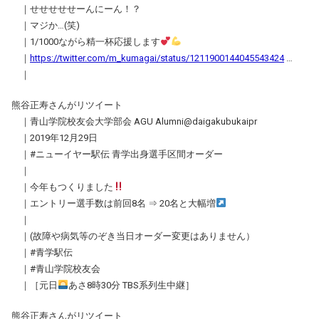
｜せせせせせーんにーん！？
｜マジか…(笑)
｜1/1000ながら精一杯応援します
｜
https://twitter.com/m_kumagai/status/1211900144045543424
…
｜
熊谷正寿さんがリツイート
｜青山学院校友会大学部会 AGU Alumni@daigakubukaipr
｜2019年12月29日
｜#ニューイヤー駅伝 青学出身選手区間オーダー
｜
｜今年もつくりました
｜エントリー選手数は前回8名 ⇒ 20名と大幅増
｜
｜(故障や病気等のぞき当日オーダー変更はありません）
｜#青学駅伝
｜#青山学院校友会
｜［元日
あさ8時30分 TBS系列生中継］
熊谷正寿さんがリツイート