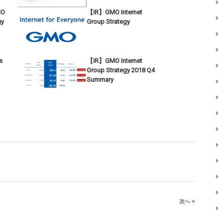
MO
【IR】GMO Internet
gy
Group Strategy
s
【IR】GMO Internet
Group Strategy 2018 Q4
Summary
次へ >