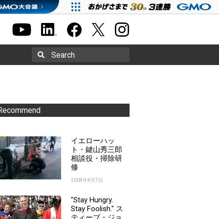
Search
Recommend
イエローハッ
ト・鍵山秀三郎
相談役・掃除研
修
2004年4月7日
"Stay Hungry.
Stay Foolish." ス
ティーブ・ジョ