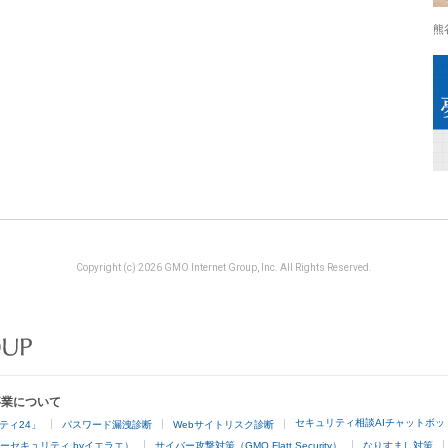
熊
Copyright (c) 2026 GMO Internet Group, Inc. All Rights Reserved.
事業について
セキュリティ相談AIチャットボッ
ティ24」
パスワード漏洩診断
Webサイトリスク診断
ーセキュリティ byイエラエ）
サイバー攻撃対策（GMO Flatt Security）
なりすまし対策