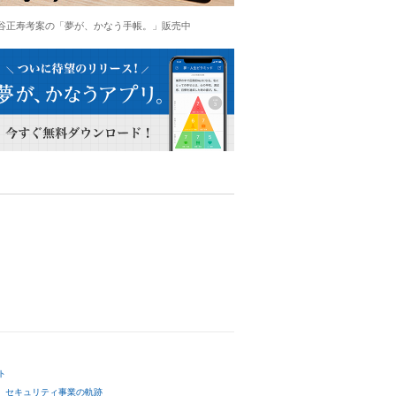
谷正寿考案の「夢が、かなう手帳。」販売中
ト
セキュリティ事業の軌跡