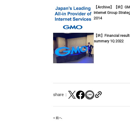
【Archive】【IR】G
Internet Group Strate
2014
【IR】Financial result
summary 1Q 2022
share：
< 前へ
Post
navigation