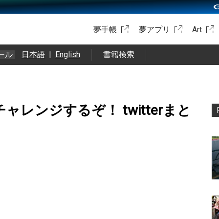
夢手帳
夢アプリ
Art
ール
日本語
|
English
書籍検索
ャレンジするぞ！ twitterまと