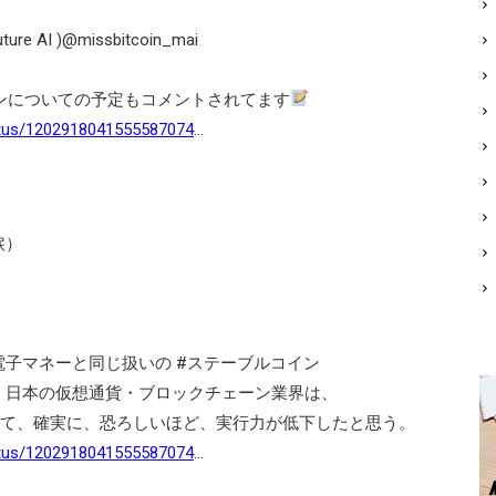
 Future AI )@missbitcoin_mai
ンについての予定もコメントされてます
atus/1202918041555587074
…
涙）
子マネーと同じ扱いの #ステーブルコイン
日本の仮想通貨・ブロックチェーン業界は、
比べて、確実に、恐ろしいほど、実行力が低下したと思う。
atus/1202918041555587074
…