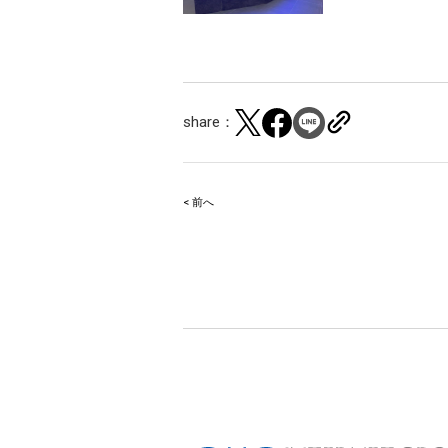
share：
< 前へ
Post
navigation