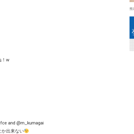
熊
！w
_fce and @m_kumagai
なか出来ない