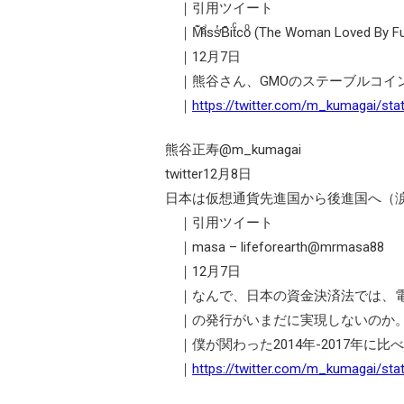
｜引用ツイート
｜M͊ͣ̐i͗ss̔ͬB̄itͨcoͦ (The Woman Loved By
｜12月7日
｜熊谷さん、GMOのステーブルコイ
｜
https://twitter.com/m_kumagai/st
熊谷正寿@m_kumagai
twitter12月8日
日本は仮想通貨先進国から後進国へ（
｜引用ツイート
｜masa – lifeforearth@mrmasa88
｜12月7日
｜なんで、日本の資金決済法では、電
｜の発行がいまだに実現しないのか。
｜僕が関わった2014年-2017年に
｜
https://twitter.com/m_kumagai/st