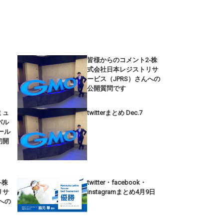
皆様からのコメント2-株
式会社日本レジストリサ
ービス（JPRS）さんへの
公開質問です
ミュ
twitterまとめ Dec.7
バル
ゴール
初開
-株
twitter・facebook・
リサ
instagramまとめ4月9日
への