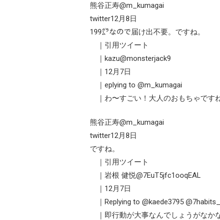
熊谷正寿@m_kumagai
twitter12月8日
199㌘なので届け出不要。ですね。
｜引用ツイート
｜kazu@monsterjack9
｜12月7日
｜eplying to @m_kumagai
｜わ〜すごい！大人のおもちゃですね
熊谷正寿@m_kumagai
twitter12月8日
ですね。
｜引用ツイート
｜岩根 健悦@7EuT5jfc1ooqEAL
｜12月7日
｜Replying to @kaede3795 @7habits
｜即行動が大事なんでしょうがなか