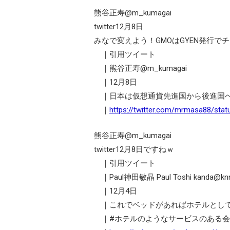
熊谷正寿@m_kumagai
twitter12月8日
みなで変えよう！GMOはGYEN発行で
｜引用ツイート
｜熊谷正寿@m_kumagai
｜12月8日
｜日本は仮想通貨先進国から後進国
｜
https://twitter.com/mrmasa88/st
熊谷正寿@m_kumagai
twitter12月8日ですねｗ
｜引用ツイート
｜Paul神田敏晶 Paul Toshi kanda@knn
｜12月4日
｜これでベッドがあればホテルとし
｜#ホテルのようなサービスのある会