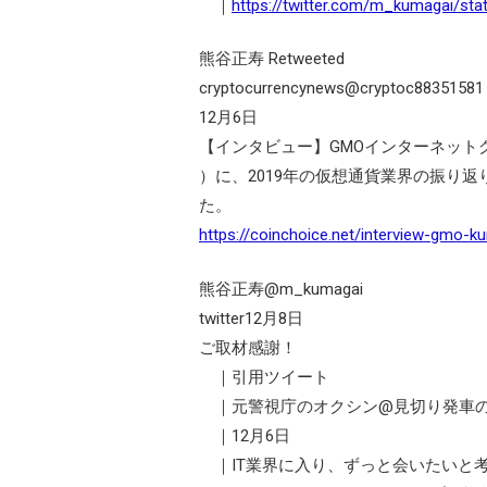
｜
https://twitter.com/m_kumagai/st
熊谷正寿 Retweeted
cryptocurrencynews@cryptoc88351581
12月6日
【インタビュー】GMOインターネットグル
）に、2019年の仮想通貨業界の振り返
た。
https://coinchoice.net/interview-gmo-
熊谷正寿@m_kumagai
twitter12月8日
ご取材感謝！
｜引用ツイート
｜元警視庁のオクシン@見切り発車のプロ
｜12月6日
｜IT業界に入り、ずっと会いたいと