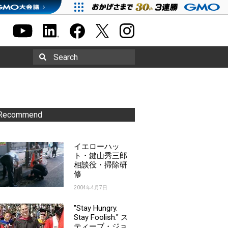
Search
Recommend
イエローハッ
ト・鍵山秀三郎
相談役・掃除研
修
2004年4月7日
"Stay Hungry.
Stay Foolish." ス
ティーブ・ジョ