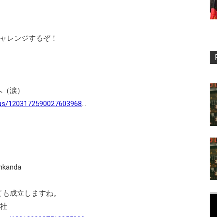
チャレンジするぞ！
へ（涙）
atus/1203172590027603968
…
kanda
ても成立しますね。
社