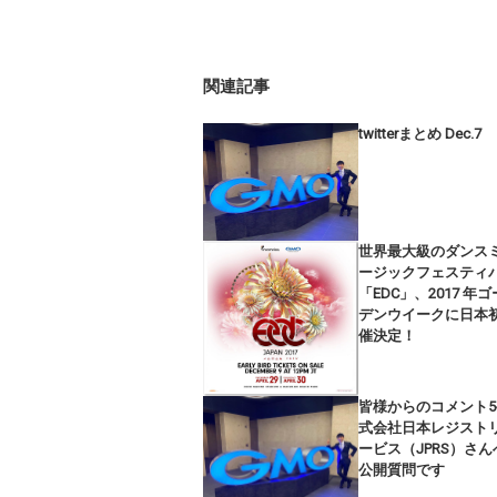
関連記事
twitterまとめ Dec.7
世界最大級のダンス
ージックフェスティ
「EDC」、2017 年
デンウイークに日本
催決定！
皆様からのコメント5
式会社日本レジスト
ービス（JPRS）さん
公開質問です