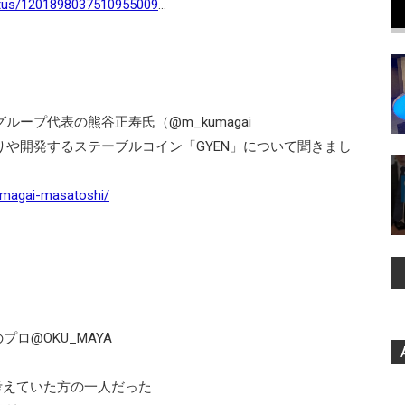
atus/1201898037510955009
…
ープ代表の熊谷正寿氏（@m_kumagai
りや開発するステーブルコイン「GYEN」について聞きまし
kumagai-masatoshi/
@OKU_MAYA
考えていた方の一人だった