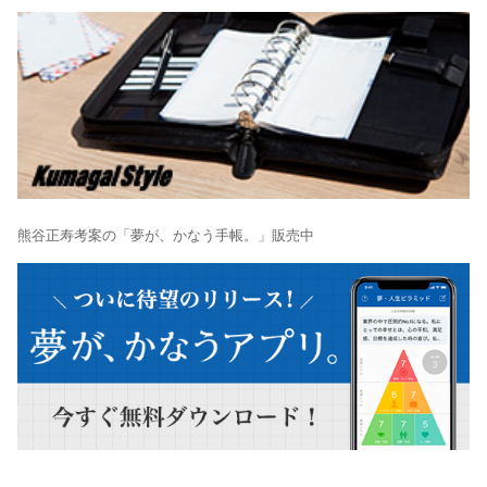
熊谷正寿考案の「夢が、かなう手帳。」販売中