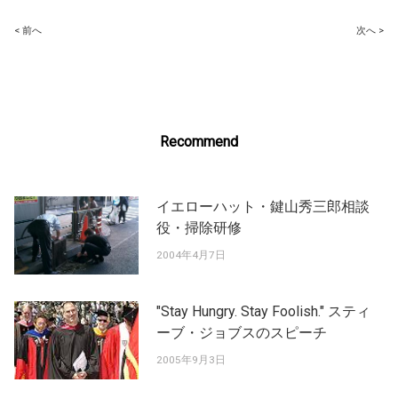
Post
< 前へ
次へ >
navigation
Recommend
イエローハット・鍵山秀三郎相談
役・掃除研修
2004年4月7日
"Stay Hungry. Stay Foolish." スティ
ーブ・ジョブスのスピーチ
2005年9月3日