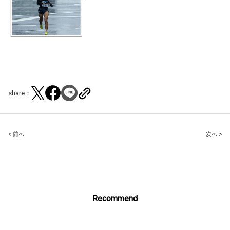
share：
Post
< 前へ
次へ >
navigation
Recommend