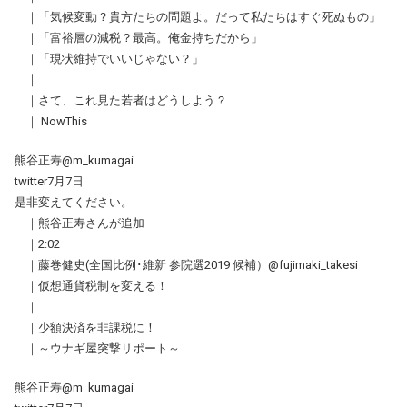
｜「気候変動？貴方たちの問題よ。だって私たちはすぐ死ぬもの」
｜「富裕層の減税？最高。俺金持ちだから」
｜「現状維持でいいじゃない？」
｜
｜さて、これ見た若者はどうしよう？
｜ NowThis
熊谷正寿@m_kumagai
twitter7月7日
是非変えてください。
｜熊谷正寿さんが追加
｜2:02
｜藤巻健史(全国比例･維新 参院選2019 候補）@fujimaki_takesi
｜仮想通貨税制を変える！
｜
｜少額決済を非課税に！
｜～ウナギ屋突撃リポート～…
熊谷正寿@m_kumagai