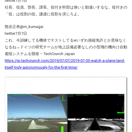
twitter7月7日
社長、役員、部長、課長。役付き幹部は偉いと勘違いするな。役付きの
「役」は役割の役。謙虚に役割を演じろよ。
熊谷正寿@m_kumagai
twitter7月7日
これ、今訓練してる機体でテストしてるwいずれ操縦免許とか意味なく
なるね→ドイツの研究チームが地上設備必要なしの小型飛行機向け自動
着陸システムを開発 – TechCrunch Japan
https://jp.techcrunch.com/2019/07/07/2019-07-05-watch-a-plane-land-
itself-truly-autonomously-for-the-first-time/