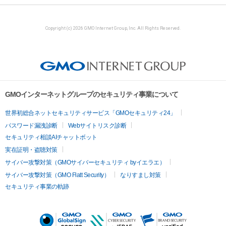
Copyright (c) 2026 GMO Internet Group, Inc. All Rights Reserved.
GMOインターネットグループのセキュリティ事業について
世界初総合ネットセキュリティサービス「GMOセキュリティ24」
パスワード漏洩診断
Webサイトリスク診断
セキュリティ相談AIチャットボット
実在証明・盗聴対策
サイバー攻撃対策（GMOサイバーセキュリティ byイエラエ）
サイバー攻撃対策（GMO Flatt Security）
なりすまし対策
セキュリティ事業の軌跡