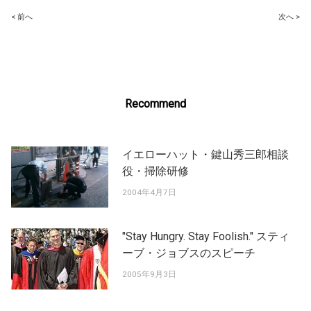
Post
< 前へ
次へ >
navigation
Recommend
イエローハット・鍵山秀三郎相談
役・掃除研修
2004年4月7日
"Stay Hungry. Stay Foolish." スティ
ーブ・ジョブスのスピーチ
2005年9月3日