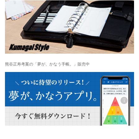
熊谷正寿考案の「夢が、かなう手帳。」販売中