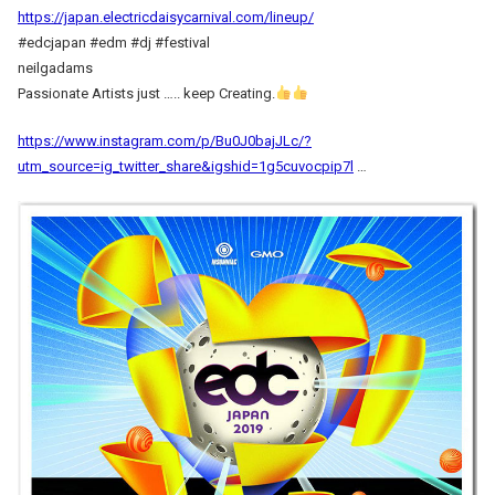
https://japan.electricdaisycarnival.com/lineup/
#edcjapan #edm #dj #festival
neilgadams
Passionate Artists just ….. keep Creating.
https://www.instagram.com/p/Bu0J0bajJLc/?
utm_source=ig_twitter_share&igshid=1g5cuvocpip7l
…