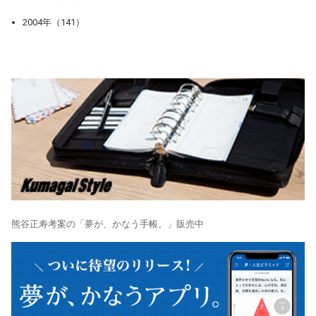
2004年（141）
熊谷正寿考案の「夢が、かなう手帳。」販売中