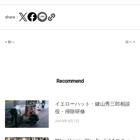
share：
Post
< 前へ
次へ >
navigation
Recommend
イエローハット・鍵山秀三郎相談
役・掃除研修
2004年4月7日