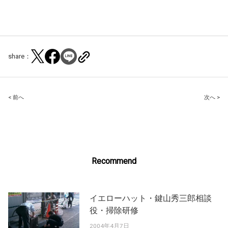
share：
Post
< 前へ
次へ >
navigation
Recommend
イエローハット・鍵山秀三郎相談
役・掃除研修
2004年4月7日