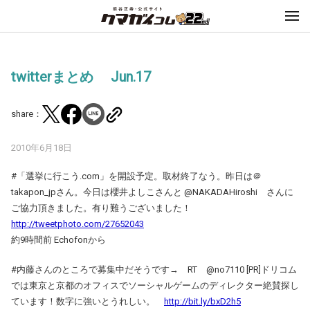
twitterまとめ Jun.17
share：
2010年6月18日
#「選挙に行こう.com」を開設予定。取材終了なう。昨日は＠
takapon_jpさん。今日は櫻井よしこさんと @NAKADAHiroshi さんに
ご協力頂きました。有り難うございました！
http://tweetphoto.com/27652043
約9時間前 Echofonから
#内藤さんのところで募集中だそうです→ RT @no7110 [PR]ドリコム
では東京と京都のオフィスでソーシャルゲームのディレクター絶賛探し
ています！数字に強いとうれしい。
http://bit.ly/bxD2h5