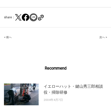
share：
Post
< 前へ
次へ >
navigation
Recommend
イエローハット・鍵山秀三郎相談
役・掃除研修
2004年4月7日