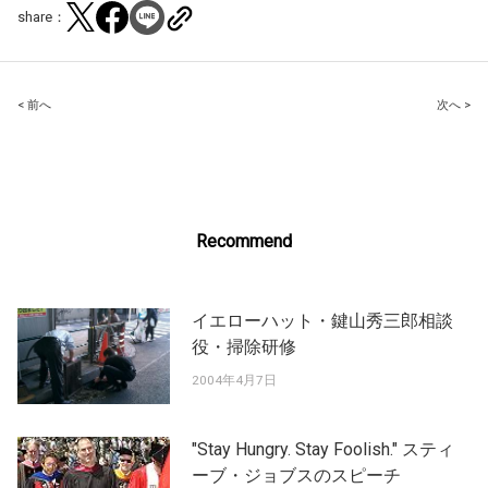
share：
Post
< 前へ
次へ >
navigation
Recommend
イエローハット・鍵山秀三郎相談
役・掃除研修
2004年4月7日
"Stay Hungry. Stay Foolish." スティ
ーブ・ジョブスのスピーチ