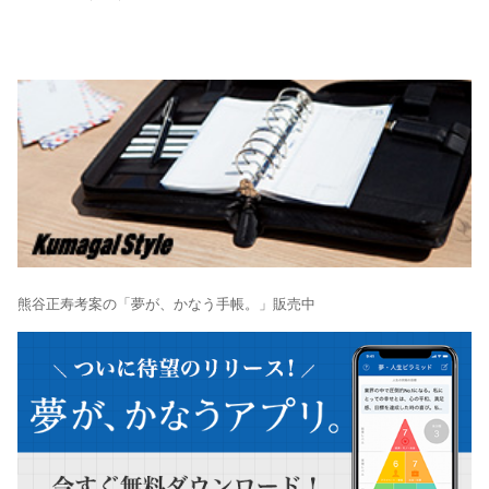
熊谷正寿考案の「夢が、かなう手帳。」販売中