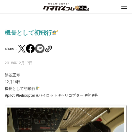
機長として初飛行
share：
2018年12月17日
熊谷正寿
12月16日
機長として初飛行
#pilot #helicopter #パイロット #ヘリコプター #空 #夢