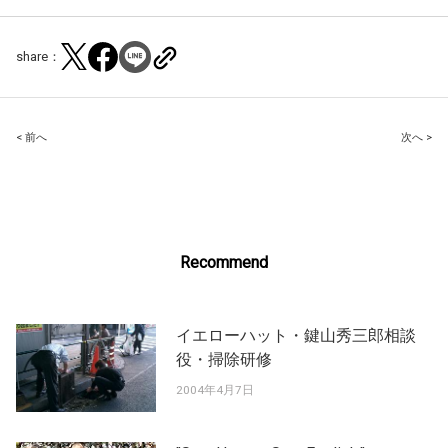
share：
Post
< 前へ
次へ >
navigation
Recommend
イエローハット・鍵山秀三郎相談
役・掃除研修
2004年4月7日