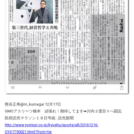
熊谷正寿@m_kumagai 12月17日
GMOアスリーツ橋本 頑張れ！期待してます➡︎川内３度目Ｖへ闘志
防府読売マラソン１８日号砲 : 読売新聞
http://www.yomiuri.co.jp/kyushu/sports/all/20161216-
OYS1T50021.html?from=tw