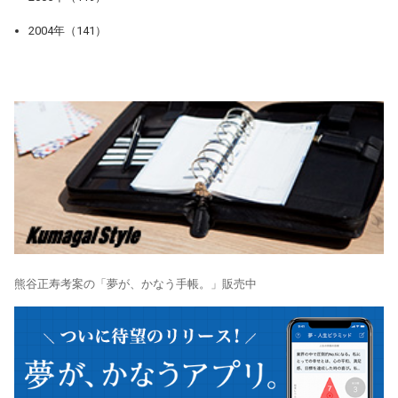
2004年（141）
熊谷正寿考案の「夢が、かなう手帳。」販売中