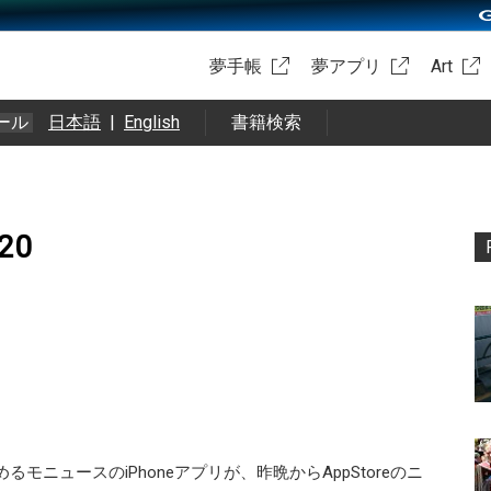
夢手帳
夢アプリ
Art
ール
日本語
|
English
書籍検索
20
読めるモニュースのiPhoneアプリが、昨晩からAppStoreのニ