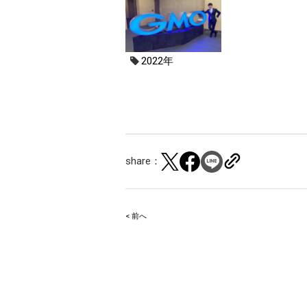
2022年
share：
< 前へ
Post
navigation