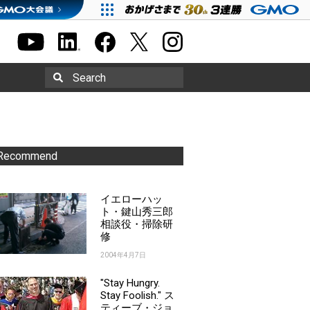
Search
Recommend
イエローハッ
ト・鍵山秀三郎
相談役・掃除研
修
2004年4月7日
"Stay Hungry.
Stay Foolish." ス
ティーブ・ジョ