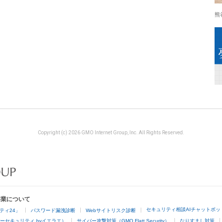
熊
Copyright (c) 2026 GMO Internet Group, Inc. All Rights Reserved.
事業について
セキュリティ相談AIチャットボッ
ティ24」
パスワード漏洩診断
Webサイトリスク診断
ーセキュリティ byイエラエ）
サイバー攻撃対策（GMO Flatt Security）
なりすまし対策