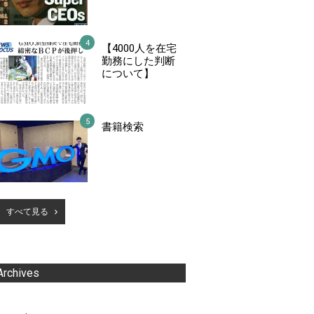
【4000人を在宅
勤務にした判断
について】
書籍検索
すべて見る
Archives