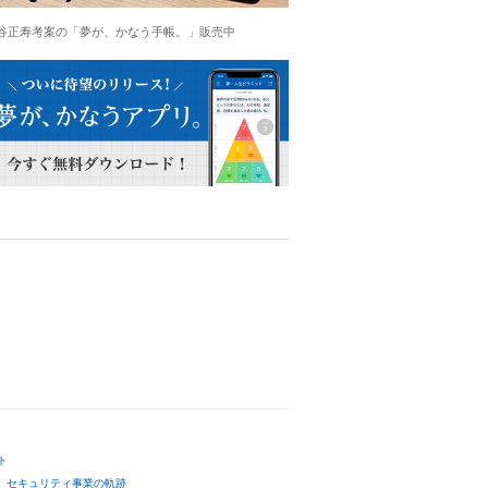
谷正寿考案の「夢が、かなう手帳。」販売中
ト
セキュリティ事業の軌跡