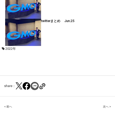
twitterまとめ Jun.25
2022年
share：
Post
< 前へ
次へ >
navigation