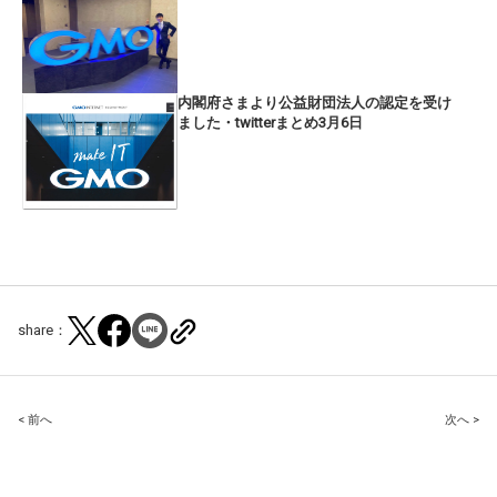
内閣府さまより公益財団法人の認定を受け
ました・twitterまとめ3月6日
share：
Post
< 前へ
次へ >
navigation