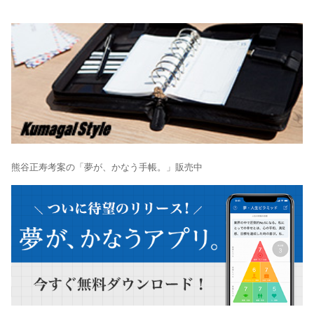
熊谷正寿考案の「夢が、かなう手帳。」販売中