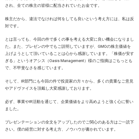
され、全ての株主の皆様に配当されていたお金です。
株主だから、違法でなければ何をしても良いという考え方には、私は反
対です。
とは言っても、今回の件で多くの事を考える大変に良い機会になりまし
た。また、プレゼンの中でもご説明していますが、GMOの株主価値を
上げようとして頂いていることは心から感謝しています。「株価が安す
ぎる」というオアシス（Oasis Management）様のご指摘はごもっとも
で、不甲斐なさを感じています。
そして、IR部門にも今回の件で投資家の方々から、多くの貴重なご意見
やアドヴァイスを頂戴し大変感謝しております。
必ず、事業やIR活動を通じて、企業価値をより高めようと強く心に誓い
ました。
プレゼンテーションの全文をアップしたのでご関心のある方はご一読下
さい。僕の経営に対する考え方、ノウハウが書かれています。