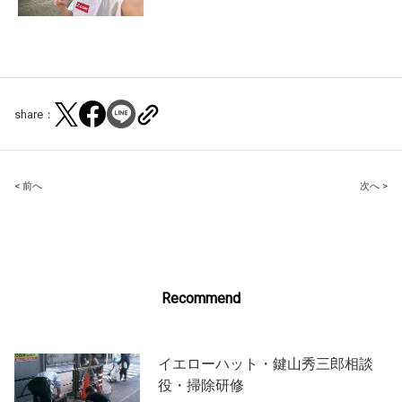
share：
Post
< 前へ
次へ >
navigation
Recommend
イエローハット・鍵山秀三郎相談
役・掃除研修